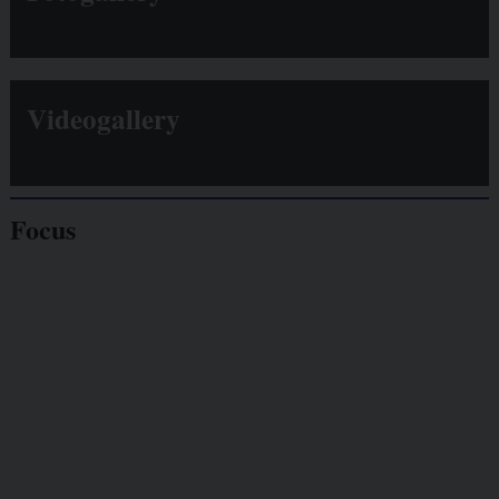
Videogallery
Focus
Giornalisti
minacciati
Lavoro
autonomo