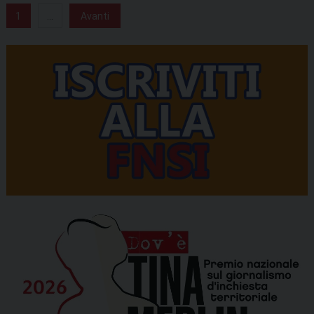
1
...
Avanti