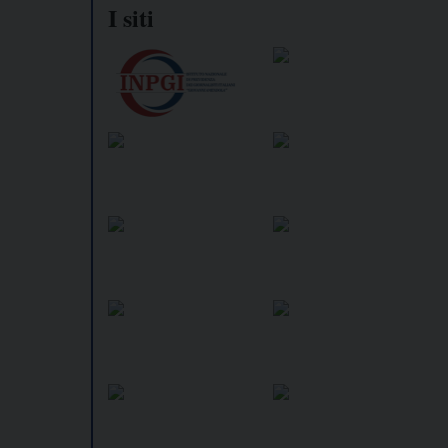
I siti