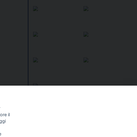
r
re il
I libri
Vedi tutti
ggi
NALISMO E
FASCISTISSIMA
e
LLIGENZA