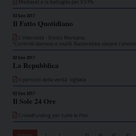
Mediaset e la battaglia per il 51%
03 Gen 2017
Il Fatto Quotidiano
L'intervista - Enrico Mentana
"Controlli dannosi e inutili. Basterebbe vietare l'anon
02 Gen 2017
La Repubblica
Il pericolo della verità vigilata
02 Gen 2017
Il Sole 24 Ore
Crowdfunding per tutte le Pmi
Indietro
1
2
...
39
40
41
42