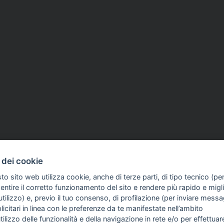
 dei cookie
to sito web utilizza cookie, anche di terze parti, di tipo tecnico (pe
ntire il corretto funzionamento del sito e rendere più rapido e miglio
tilizzo) e, previo il tuo consenso, di profilazione (per inviare messa
icitari in linea con le preferenze da te manifestate nell’ambito
COME TI SENTI?
GIOR
utilizzo delle funzionalità e della navigazione in rete e/o per effettuar
INTE