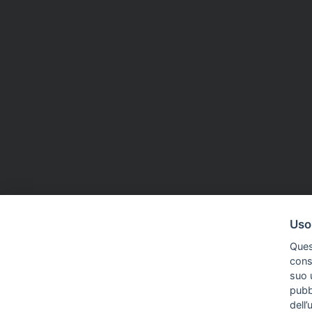
Uso
Ques
conse
suo u
pubbl
dell’