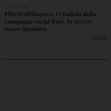
FNSI
31 Lug 2026
ltati della
Fnsi: «Bene le semestrali
n arrivo
aziende, gli editori pensi
rinnovare il contratto»
LEGGI