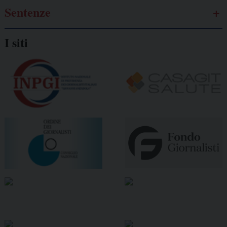
Sentenze
I siti