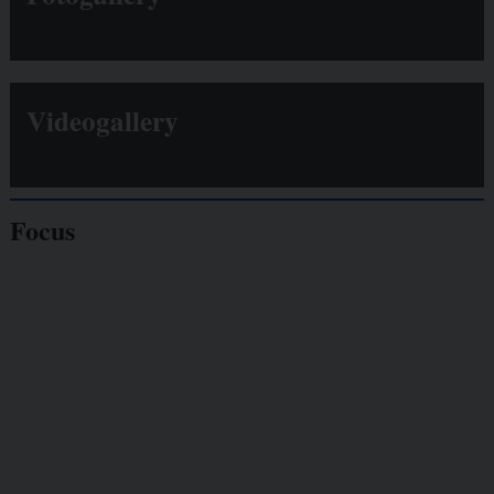
Videogallery
Focus
Giornalisti
minacciati
Lavoro
autonomo