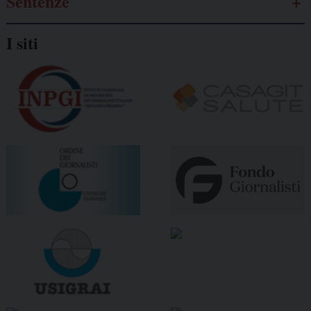
Sentenze
I siti