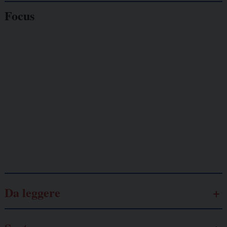
Focus
Giornalisti
minacciati
Lavoro
autonomo
Galassia dell’informazione
Da leggere