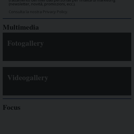
trattamento dei miei dati personali per finalità di marketing
(newsletter, novità, promozioni, ecc.).
Consulta la nostra Privacy Policy.
Multimedia
Fotogallery
Videogallery
Focus
Giornalisti
minacciati