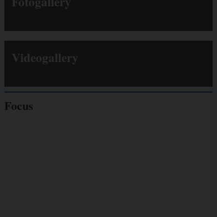
Fotogallery
Videogallery
Focus
Giornalisti
minacciati
Lavoro
autonomo