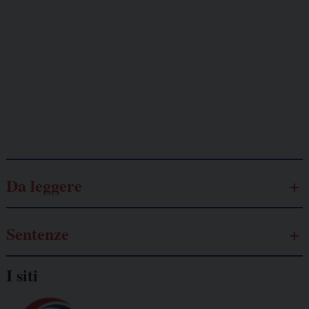
Lavoro
autonomo
Galassia dell’informazione
Da leggere
Sentenze
I siti