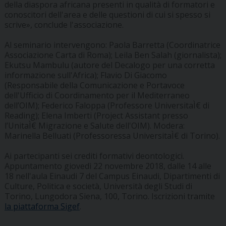
della diaspora africana presenti in qualità di formatori e
conoscitori dell'area e delle questioni di cui si spesso si
scrive», conclude l'associazione.
Al seminario intervengono: Paola Barretta (Coordinatrice
Associazione Carta di Roma); Leila Ben Salah (giornalista);
Ekutsu Mambulu (autore del Decalogo per una corretta
informazione sull'Africa); Flavio Di Giacomo
(Responsabile della Comunicazione e Portavoce
dell'Ufficio di Coordinamento per il Mediterraneo
dell’OIM); Federico Faloppa (Professore UniversitaÌ€ di
Reading); Elena Imberti (Project Assistant presso
l’UnitaÌ€ Migrazione e Salute dell'OIM). Modera:
Marinella Belluati (Professoressa UniversitaÌ€ di Torino).
Ai partecipanti sei crediti formativi deontologici.
Appuntamento giovedì 22 novembre 2018, dalle 14 alle
18 nell'aula Einaudi 7 del Campus Einaudi, Dipartimenti di
Culture, Politica e società, Università degli Studi di
Torino, Lungodora Siena, 100, Torino. Iscrizioni tramite
la piattaforma Sigef
.