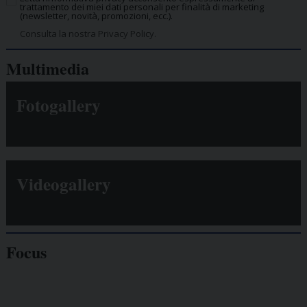
trattamento dei miei dati personali per finalità di marketing
(newsletter, novità, promozioni, ecc.).
Consulta la nostra Privacy Policy.
Multimedia
Fotogallery
Videogallery
Focus
Giornalisti
minacciati