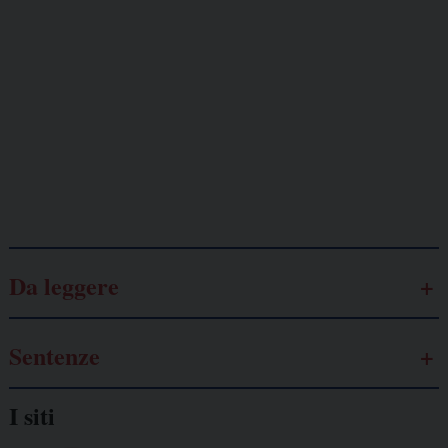
minacciati
Lavoro
autonomo
Galassia dell’informazione
Da leggere
Sentenze
I siti