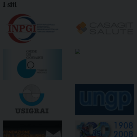
I siti