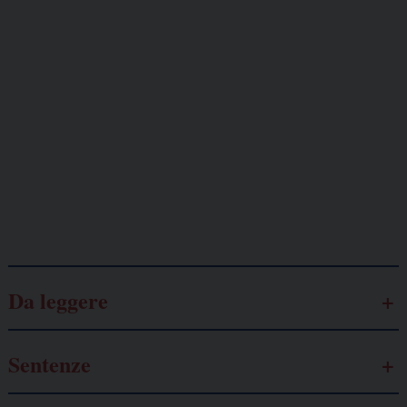
Giornalisti
minacciati
Lavoro
autonomo
Galassia dell’informazione
Da leggere
Sentenze