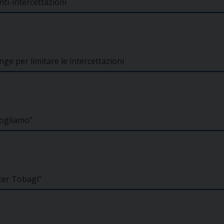
nti-intercettazioni
ge per limitare le intercettazioni
vogliamo"
lter Tobagi"