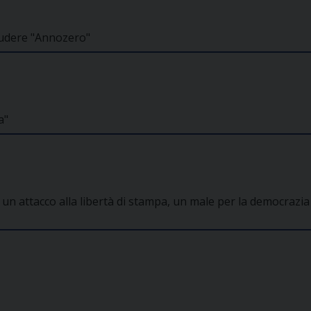
hiudere "Annozero"
a"
 è un attacco alla libertà di stampa, un male per la democrazia