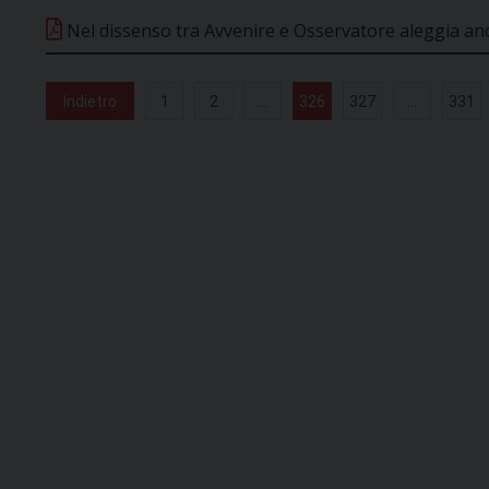
Nel dissenso tra Avvenire e Osservatore aleggia anc
Indietro
1
2
...
326
327
...
331