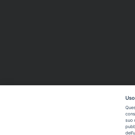
Uso
Ques
conse
suo u
pubbl
dell’