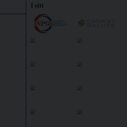
I siti