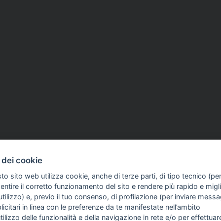
 dei cookie
to sito web utilizza cookie, anche di terze parti, di tipo tecnico (pe
ntire il corretto funzionamento del sito e rendere più rapido e miglio
tilizzo) e, previo il tuo consenso, di profilazione (per inviare messa
icitari in linea con le preferenze da te manifestate nell’ambito
COME TI SENTI?
GIOR
utilizzo delle funzionalità e della navigazione in rete e/o per effettuar
INTE