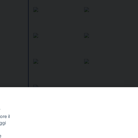
r
re il
I libri
Vedi tutti
ggi
NALISMO E
FASCISTISSIMA
e
LLIGENZA