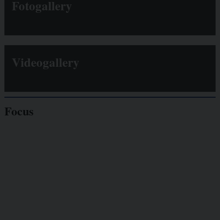
Fotogallery
Videogallery
Focus
Giornalisti
minacciati
Lavoro
autonomo