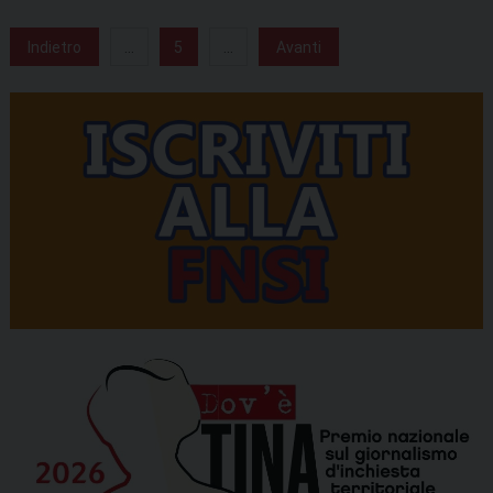
Indietro
...
5
...
Avanti