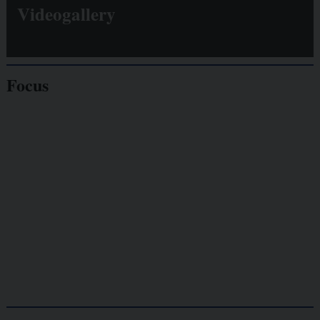
Videogallery
Focus
Giornalisti
minacciati
Lavoro
autonomo
Galassia dell’informazione