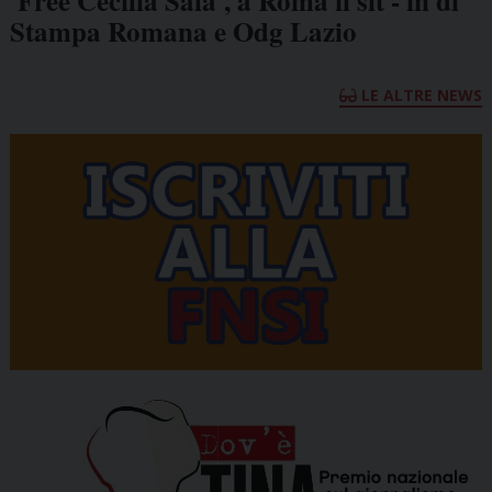
'Free Cecilia Sala', a Roma il sit - in di
Stampa Romana e Odg Lazio
LE ALTRE NEWS