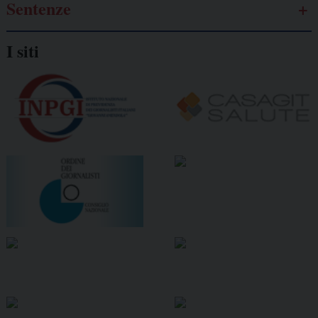
Sentenze
I siti