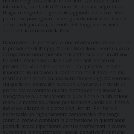
rimuovere gli ostacoli al diritto dei cittadini ad essere
informati», ha ribadito Vittorio Di Trapani, segretario
Usigrai e segretario generale aggiunto della Fnsi. «Un
patto – ha proseguito – che riguardi anche il ruolo delle
autorità di garanzia, la tenuta dell'Inpgi, nuovi limiti
antitrust, la riforma della Rai».
D’accordo sulla necessità di una riforma di sistema anche
la presidente dell'Inpgi, Marina Macelloni. «Senza buona
occupazione non è possibile aspettarsi bilanci in attivo»,
ha detto, riferendosi alla situazione dell'Istituto di
previdenza. «Da oltre un anno – ha spiegato – siamo
impegnati in un tavolo di confronto con il governo, ma
restiamo schiacciati da una narrazione sbagliata secondo
cui quella dei giornalisti sarebbe una casta. Le storie di
precarietà raccontate questa mattina danno invece la
spiegazione più trasparente di quella che è la situazione
reale. La nostra soluzione per la salvaguardia dell'Ente è
inclusiva: allargare la platea degli iscritti. Per farlo è
necessario un ragionamento complessivo che tenga
conto di come è cambiata la professione in questi anni:
posti di lavoro dipendente persi o trasformati in lavoro
autonomo, ammortizzatori sociali pagati dall'Inpgi che