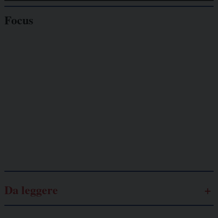
Focus
Giornalisti
minacciati
Lavoro
autonomo
Galassia dell’informazione
Da leggere