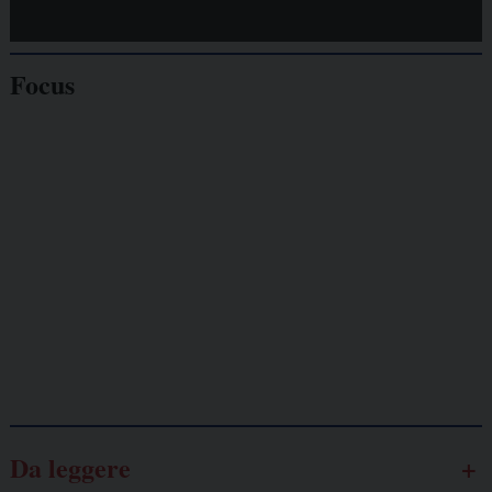
Focus
Giornalisti
minacciati
Lavoro
autonomo
Galassia dell’informazione
Da leggere