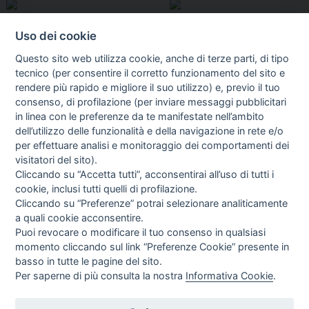
Uso dei cookie
Questo sito web utilizza cookie, anche di terze parti, di tipo
tecnico (per consentire il corretto funzionamento del sito e
rendere più rapido e migliore il suo utilizzo) e, previo il tuo
consenso, di profilazione (per inviare messaggi pubblicitari
in linea con le preferenze da te manifestate nell’ambito
I libri
dell’utilizzo delle funzionalità e della navigazione in rete e/o
Vedi tutti
per effettuare analisi e monitoraggio dei comportamenti dei
visitatori del sito).
FASCISTISSIMA
Cliccando su “Accetta tutti”, acconsentirai all’uso di tutti i
cookie, inclusi tutti quelli di profilazione.
Cliccando su “Preferenze” potrai selezionare analiticamente
a quali cookie acconsentire.
Puoi revocare o modificare il tuo consenso in qualsiasi
momento cliccando sul link “Preferenze Cookie” presente in
basso in tutte le pagine del sito.
Per saperne di più consulta la nostra
Informativa Cookie
.
Direttrice Responsabile: Alessandra Costante | Registrazione al Tribunale Civile
di Roma del 23-12-2001 N°578