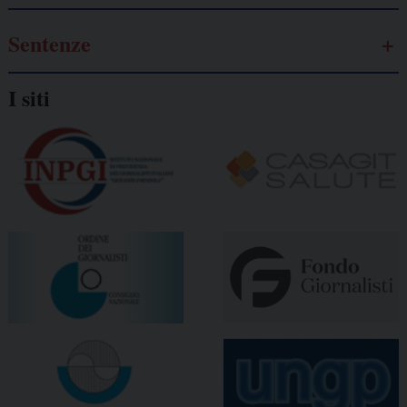
Sentenze
I siti