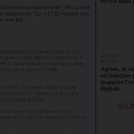
vertici della 
na flessione complessiva del 14% su base
 i telegiornali, Tg1 e il Tg5 restano i più
e della Rai.
ativo del settore dell'editoria: nel
AUTHORITY
artacee e copie digitali complessive) è
09 Feb 2021
l 14% su base annua. Lo riporta il nuovo
Agcom, al vi
orità per le garanzie nelle
un'indagine 
mappare l'e
re 2016 – dicembre 2020), le copie
digitale
cipali editori – evidenzia ancora lo
 contrazione del 37%.
LE A
ntrazione se si considera l'intero
nsiderano i valori di dicembre 2019 (+5