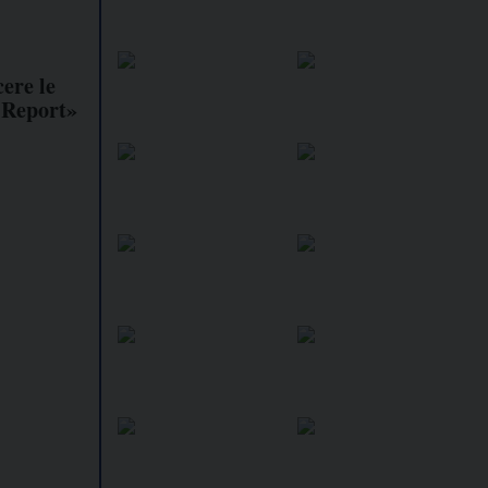
ere le
 Report»