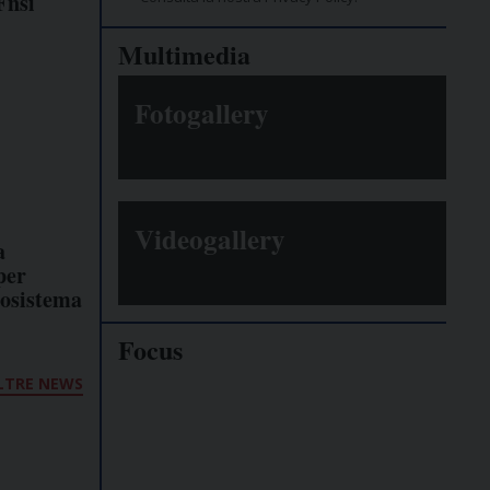
Fnsi
Multimedia
Fotogallery
Videogallery
a
per
cosistema
Focus
LTRE NEWS
Giornalisti
minacciati