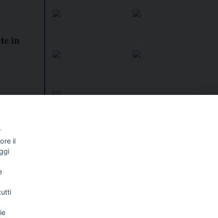
te in
r
re il
I libri
Vedi tutti
ggi
NALISMO E
FASCISTISSIMA
e
LLIGENZA
FICIALE
utti
ie