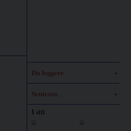
Lavoro
autonomo
Galassia
dell’informazione
Da leggere
Sentenze
I siti