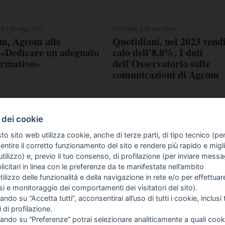
25
05 Mag 2025
EDITORIA
29 Apr 2024
m, Agcom alle
Quotidiani, nel 2023 vendi
 «Dedicare un adeguato
calo dell'8,8%. I dati
ormativo»
dell'Osservatorio sulle
comunicazioni di Agcom
 dei cookie
to sito web utilizza cookie, anche di terze parti, di tipo tecnico (pe
ntire il corretto funzionamento del sito e rendere più rapido e miglio
tilizzo) e, previo il tuo consenso, di profilazione (per inviare messa
icitari in linea con le preferenze da te manifestate nell’ambito
COME TI SENTI?
GIOR
utilizzo delle funzionalità e della navigazione in rete e/o per effettuar
INTE
isi e monitoraggio dei comportamenti dei visitatori del sito).
ARTI
ando su “Accetta tutti”, acconsentirai all’uso di tutti i cookie, inclusi t
i di profilazione.
cando su “Preferenze” potrai selezionare analiticamente a quali cook