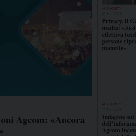
AUTHORITY
29 Mar 2021
Privacy, il G
media: «Assi
effettiva tute
persone ripre
manette»
AUTHORITY
11 Mar 2021
Indagine sul
zioni Agcom: «Ancora
dell'informa
i»
Agcom incont