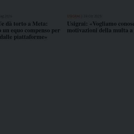
ag 2026
USIGRAI
24 Ott 2025
e dà torto a Meta:
Usigrai: «Vogliamo conosc
o un equo compenso per
motivazioni della multa a
i dalle piattaforme»