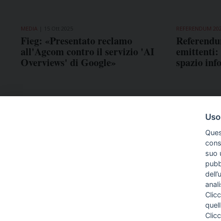
MEDIA
15 Ott 2025
REFERENDUM 20
Fieg: «Presentato reclamo
Referendu
all'Agcom contro il servizio 'AI
emittenti:
Overviews' di Google»
spazio inf
Uso
Ques
conse
suo u
pubbl
dell’
anal
Clicc
quell
Clic