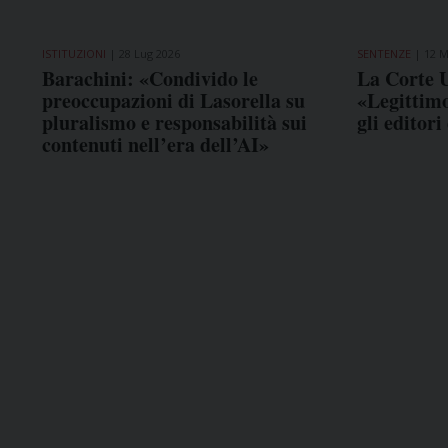
ISTITUZIONI
28 Lug 2026
SENTENZE
12 M
Barachini: «Condivido le
La Corte U
preoccupazioni di Lasorella su
«Legittim
pluralismo e responsabilità sui
gli editor
contenuti nell’era dell’AI»