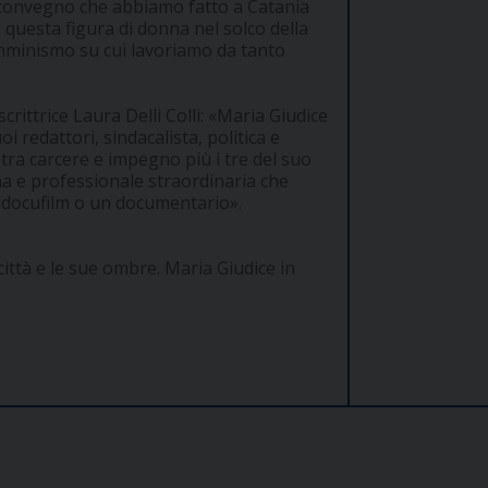
convegno che abbiamo fatto a Catania
e questa figura di donna nel solco della
 femminismo su cui lavoriamo da tanto
rittrice Laura Delli Colli: «Maria Giudice
i redattori, sindacalista, politica e
 tra carcere e impegno più i tre del suo
 e professionale straordinaria che
n docufilm o un documentario».
città e le sue ombre. Maria Giudice in