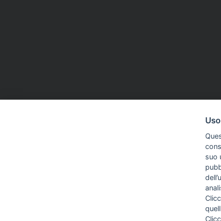
APPUNTAMENTI
07 Ott 2024
APPUNTAMENTI
Uso
'Volevo solo fare il medico', il 16
Roma, il 2
Ques
ottobre in Fnsi la presentazione
presentazi
conse
del libro di Giovanni Del Giaccio
delle donn
suo u
pubbl
dell’
anal
Clicc
quell
Clic