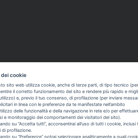
23 Set 2024
RAI
15 Lug 2024
 dei cookie
4 settembre la
Rai, Sigfrido Ranucci: «
to sito web utilizza cookie, anche di terze parti, di tipo tecnico (pe
one del libro ‘Il sangue
alla presentazione dei pali
ntire il corretto funzionamento del sito e rendere più rapido e miglio
e’
Report merita più rispett
tilizzo) e, previo il tuo consenso, di profilazione (per inviare messa
icitari in linea con le preferenze da te manifestate nell’ambito
COME TI SENTI?
GIOR
INTE
utilizzo delle funzionalità e della navigazione in rete e/o per effettuar
ARTI
isi e monitoraggio dei comportamenti dei visitatori del sito).
ando su “Accetta tutti”, acconsentirai all’uso di tutti i cookie, inclusi t
i di profilazione.
cando su “Preferenze” potrai selezionare analiticamente a quali cook