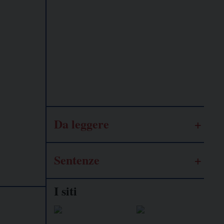
Lavoro
autonomo
Galassia
dell’informazione
Da leggere
Sentenze
I siti