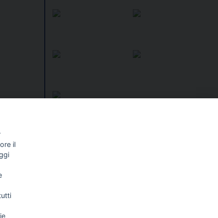
Non andrò
r
nsesti,
I libri
re il
o»
Vedi tutti
ggi
NALISMO E
FASCISTISSIMA
LLIGENZA
e
FICIALE
utti
ie