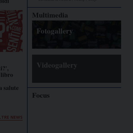
oidi
Multimedia
Fotogallery
Videogallery
i?',
 libro
l
a salute
Focus
Giornalisti
minacciati
LTRE NEWS