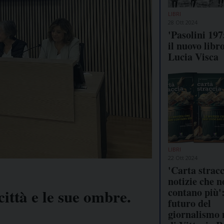
LIBRI
28 Ott 2024
'Pasolini 197
il nuovo libro
Lucia Visca
LIBRI
22 Ott 2024
'Carta stracc
notizie che n
contano più':
città e le sue ombre.
futuro del
giornalismo 