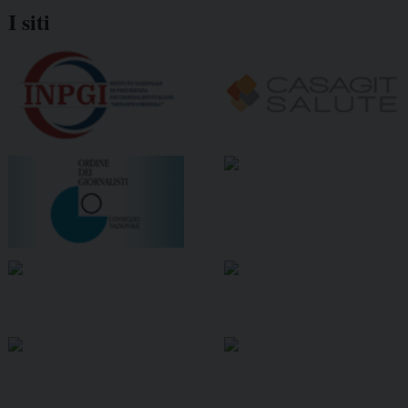
I siti