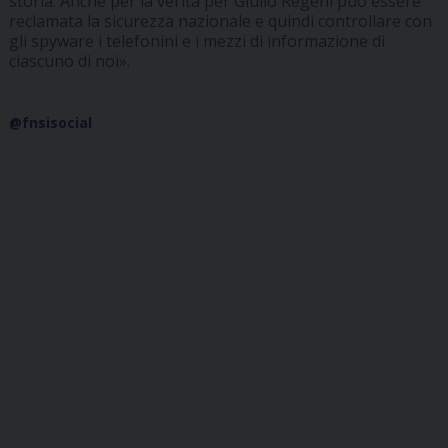
storia. Anche per la verità per Giulio Regeni può essere
reclamata la sicurezza nazionale e quindi controllare con
gli spyware i telefonini e i mezzi di informazione di
ciascuno di noi».
@fnsisocial