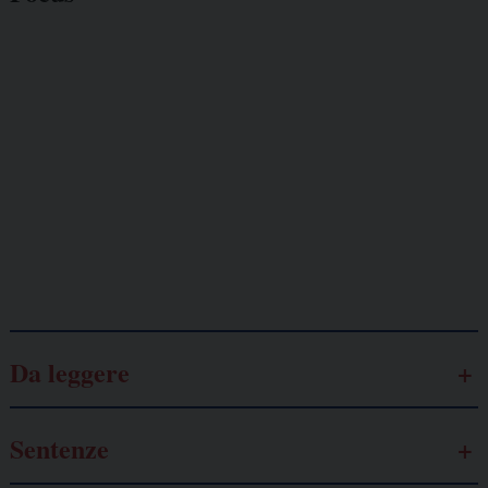
Giornalisti
minacciati
Lavoro
autonomo
Galassia dell’informazione
Da leggere
Sentenze