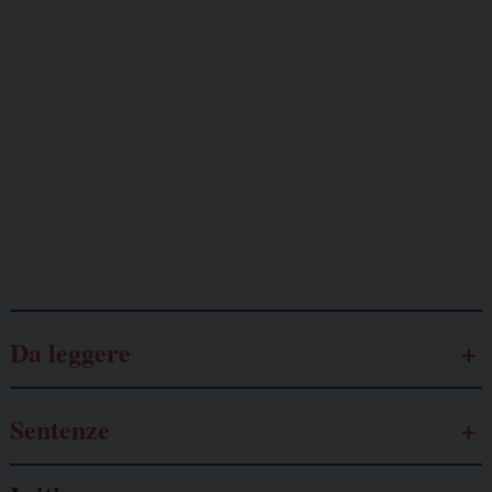
Giornalisti
minacciati
Lavoro
autonomo
Galassia dell’informazione
Da leggere
Sentenze