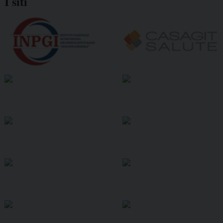
I siti