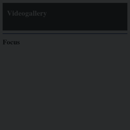
Videogallery
Focus
Giornalisti
minacciati
Lavoro
autonomo
Galassia dell’informazione