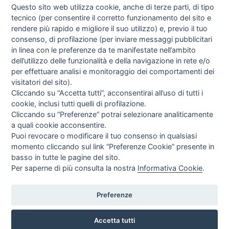
Questo sito web utilizza cookie, anche di terze parti, di tipo
tecnico (per consentire il corretto funzionamento del sito e
rendere più rapido e migliore il suo utilizzo) e, previo il tuo
consenso, di profilazione (per inviare messaggi pubblicitari
in linea con le preferenze da te manifestate nell’ambito
I libri
dell’utilizzo delle funzionalità e della navigazione in rete e/o
Vedi tutti
per effettuare analisi e monitoraggio dei comportamenti dei
visitatori del sito).
FASCISTISSIMA
Cliccando su “Accetta tutti”, acconsentirai all’uso di tutti i
cookie, inclusi tutti quelli di profilazione.
Cliccando su “Preferenze” potrai selezionare analiticamente
a quali cookie acconsentire.
Puoi revocare o modificare il tuo consenso in qualsiasi
momento cliccando sul link “Preferenze Cookie” presente in
basso in tutte le pagine del sito.
Per saperne di più consulta la nostra
Informativa Cookie
.
Direttrice Responsabile: Alessandra Costante | Registrazione al Tribunale Civile
di Roma del 23-12-2001 N°578
Preferenze
Accetta tutti
© FEDERAZIONE NAZIONALE DELLA STAMPA ITALIANA |
Modulistica
|
Contatti
|