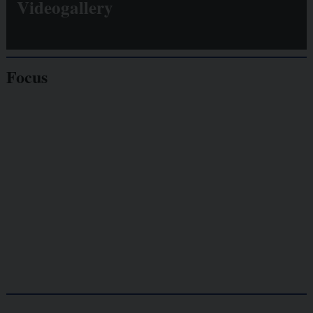
Videogallery
Focus
Giornalisti
minacciati
Lavoro
autonomo
Galassia dell’informazione