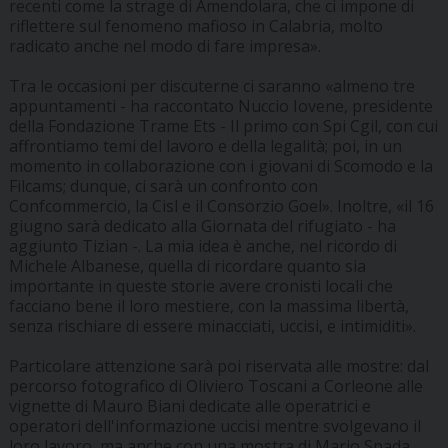
recenti come la strage di Amendolara, che ci impone di
riflettere sul fenomeno mafioso in Calabria, molto
radicato anche nel modo di fare impresa».
Tra le occasioni per discuterne ci saranno «almeno tre
appuntamenti - ha raccontato Nuccio Iovene, presidente
della Fondazione Trame Ets - Il primo con Spi Cgil, con cui
affrontiamo temi del lavoro e della legalità; poi, in un
momento in collaborazione con i giovani di Scomodo e la
Filcams; dunque, ci sarà un confronto con
Confcommercio, la Cisl e il Consorzio Goel». Inoltre, «il 16
giugno sarà dedicato alla Giornata del rifugiato - ha
aggiunto Tizian -. La mia idea è anche, nel ricordo di
Michele Albanese, quella di ricordare quanto sia
importante in queste storie avere cronisti locali che
facciano bene il loro mestiere, con la massima libertà,
senza rischiare di essere minacciati, uccisi, e intimiditi».
Particolare attenzione sarà poi riservata alle mostre: dal
percorso fotografico di Oliviero Toscani a Corleone alle
vignette di Mauro Biani dedicate alle operatrici e
operatori dell'informazione uccisi mentre svolgevano il
loro lavoro, ma anche con una mostra di Mario Spada.