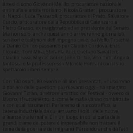
attesi ci sono Giovanni Melillo, procuratore nazionale
antimafia e antiterrorismo, Nicola Gratteri, procuratore
di Napoli, Luca Tescaroli, procuratore di Prato, Salvatore
Curcio, procuratore della Repubblica di Catanzaro e
Pietro Grasso, ex magistrato ed ex presidente del Senato.
Ma non solo: anche quest'anno arriveranno giornalisti,
scrittori e testimoni dell'impegno civile, da Nello Trocchia
a Danilo Chirico passando per Claudio Cordova, Enzo
Ciconte, Toni Mira, Stefania Auci, Gaetano Savatteri,
Claudio Fava, Miguel Gotor, John Dickie, Vito Teti, Angela
Iantosca e la professoressa Michela Ponzani con il suo
spettacolo Liberi sempre.
Con 130 ospiti, 80 eventi e 40 libri presentati, «riusciremo
a parlare delle questioni più rilevanti oggi - ha spiegato
Giovanni Tizian, direttore artistico del Festival - ovvero di
lavoro, sfruttamento, di come le mafie vanno combattute
e con quali strumenti. Parleremo di narcotraffico, la
catena industriale da cui arrivano i soldi, delle nuove
alleanze tra le mafie. E in un luogo in cui si parla delle
grandi trame del potere è impensabile non trattare il
tema della guerra e dei migranti. Partendo anche da fatti