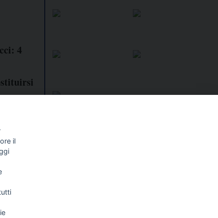
cci: 4
stituirsi
r
re il
I libri
Vedi tutti
ggi
NALISMO E
FASCISTISSIMA
e
LLIGENZA
FICIALE
utti
ie