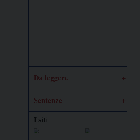
Lavoro
autonomo
Galassia
dell’informazione
Da leggere
Sentenze
I siti