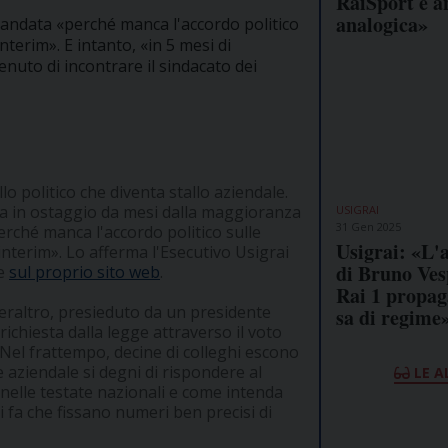
RaiSport è a
analogica»
mandata «perché manca l'accordo politico
nterim». E intanto, «in 5 mesi di
nuto di incontrare il sindacato dei
lo politico che diventa stallo aziendale.
a in ostaggio da mesi dalla maggioranza
USIGRAI
31 Gen 2025
erché manca l'accordo politico sulle
Usigrai: «L'
 interim». Lo afferma l'Esecutivo Usigrai
di Bruno Ves
he
sul proprio sito web
.
Rai 1 propa
 peraltro, presieduto da un presidente
sa di regime
richiesta dalla legge attraverso il voto
 Nel frattempo, decine di colleghi escono
ce aziendale si degni di rispondere al
LE A
nelle testate nazionali e come intenda
i fa che fissano numeri ben precisi di