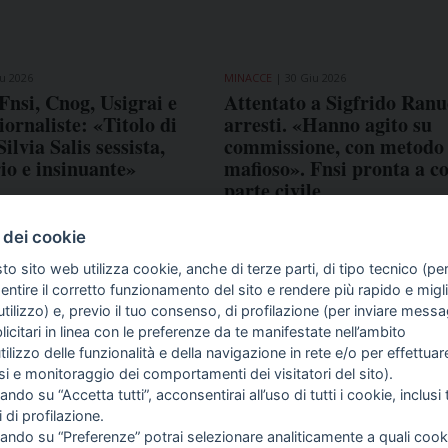
u 2026
MINACCE
30 Giu 2026
Fnsi, Cnog, Usigrai e
Attentato a Sigfrido Ranu
rnaliste: «Titolo di
arresti. «Hanno agito su
ilvia Salis sessista,
commissione, con metodo
io e insinuante»
mafioso». Fnsi pronta a co
parte civile
 dei cookie
to sito web utilizza cookie, anche di terze parti, di tipo tecnico (pe
ntire il corretto funzionamento del sito e rendere più rapido e miglio
tilizzo) e, previo il tuo consenso, di profilazione (per inviare messa
icitari in linea con le preferenze da te manifestate nell’ambito
COME TI SENTI?
GIOR
utilizzo delle funzionalità e della navigazione in rete e/o per effettuar
INTE
isi e monitoraggio dei comportamenti dei visitatori del sito).
ARTI
ando su “Accetta tutti”, acconsentirai all’uso di tutti i cookie, inclusi t
i di profilazione.
cando su “Preferenze” potrai selezionare analiticamente a quali cook