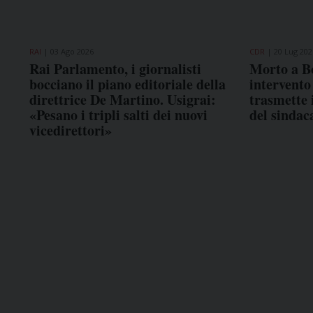
RAI
03 Ago 2026
CDR
20 Lug 202
Rai Parlamento, i giornalisti
Morto a B
bocciano il piano editoriale della
intervento
direttrice De Martino. Usigrai:
trasmette i
«Pesano i tripli salti dei nuovi
del sindac
vicedirettori»