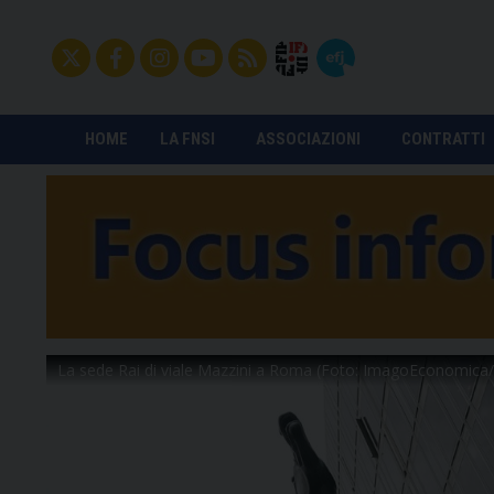
HOME
LA FNSI
ASSOCIAZIONI
CONTRATTI
La sede Rai di viale Mazzini a Roma (Foto: ImagoEconomica/