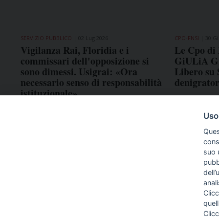
SERVIZIO PUBBLICO
02 Lug 2026
CPO-FNSI
30 Gi
Vigilanza Rai, Floridia e i
Le Cpo di 
commissari dell'opposizione si
GiULiA Gio
sono dimessi. Usigrai: «Ora
Libero su S
necessario senso di responsabilità
denigrator
istituzionale»
Uso
Ques
conse
suo u
pubbl
dell’
anal
Clicc
quell
Clic