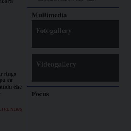
ncora
Multimedia
Fotogallery
Videogallery
arringa
pa su
ganda che
Focus
»
Giornalisti
LTRE NEWS
minacciati