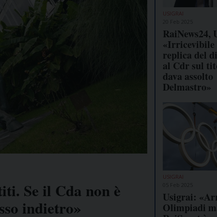
USIGRAI
20 Feb 2025
RaiNews24, U
«Irricevibile 
replica del d
al Cdr sul ti
dava assolto
Delmastro»
USIGRAI
iti. Se il Cda non è
05 Feb 2025
Usigrai: «Ar
sso indietro»
Olimpiadi m