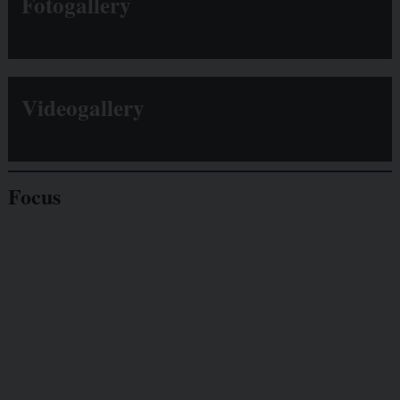
Fotogallery
Videogallery
Focus
Giornalisti
minacciati
Lavoro
autonomo