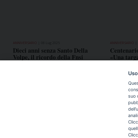
ANNIVERSARIO
08 Lug 2025
ANNIVERSARIO
Dieci anni senza Santo Della
Centenario
Volpe, il ricordo della Fnsi
«Una targ
l'attività 
Uso
Ques
conse
suo u
pubbl
dell’
anal
Clicc
quell
Clic