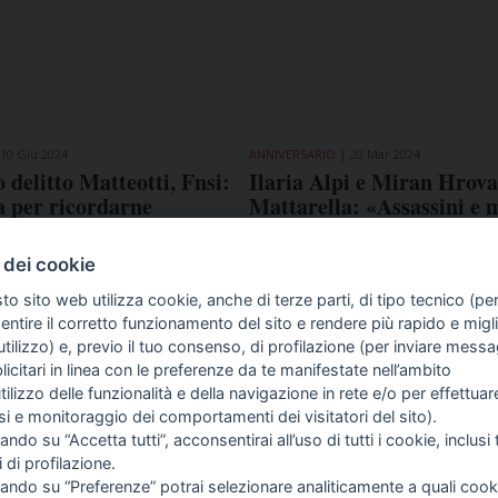
10 Giu 2024
ANNIVERSARIO
20 Mar 2024
 delitto Matteotti, Fnsi:
Ilaria Alpi e Miran Hrova
a per ricordarne
Mattarella: «Assassini e
di giornalista»
ancora senza nome: una fe
riguarda tutti»
 dei cookie
to sito web utilizza cookie, anche di terze parti, di tipo tecnico (pe
ntire il corretto funzionamento del sito e rendere più rapido e miglio
tilizzo) e, previo il tuo consenso, di profilazione (per inviare messa
icitari in linea con le preferenze da te manifestate nell’ambito
COME TI SENTI?
GIOR
utilizzo delle funzionalità e della navigazione in rete e/o per effettuar
INTE
isi e monitoraggio dei comportamenti dei visitatori del sito).
ARTI
ando su “Accetta tutti”, acconsentirai all’uso di tutti i cookie, inclusi t
i di profilazione.
cando su “Preferenze” potrai selezionare analiticamente a quali cook