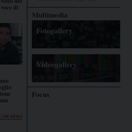
volto del
 voce di
Multimedia
Fotogallery
Videogallery
fano
oglio
Focus
zione
ana
Giornalisti
minacciati
LTRE NEWS