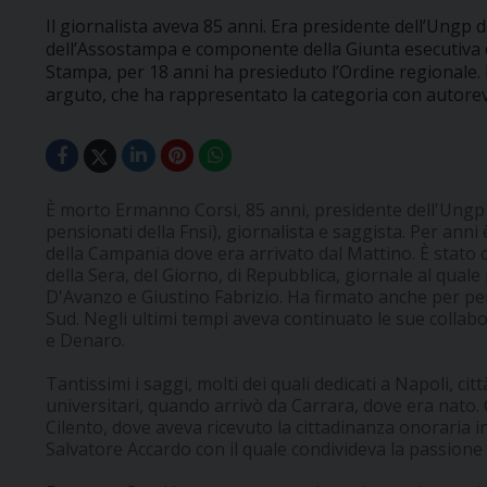
Il giornalista aveva 85 anni. Era presidente dell’Ungp 
dell’Assostampa e componente della Giunta esecutiva d
Stampa, per 18 anni ha presieduto l’Ordine regionale. 
arguto, che ha rappresentato la categoria con autorevo
È morto Ermanno Corsi, 85 anni, presidente dell'Ungp 
pensionati della Fnsi), giornalista e saggista. Per anni
della Campania dove era arrivato dal Mattino. È stato
della Sera, del Giorno, di Repubblica, giornale al qual
D'Avanzo e Giustino Fabrizio. Ha firmato anche per pe
Sud. Negli ultimi tempi aveva continuato le sue collabor
e Denaro.
Tantissimi i saggi, molti dei quali dedicati a Napoli, cit
universitari, quando arrivò da Carrara, dove era nato. 
Cilento, dove aveva ricevuto la cittadinanza onoraria i
Salvatore Accardo con il quale condivideva la passione 