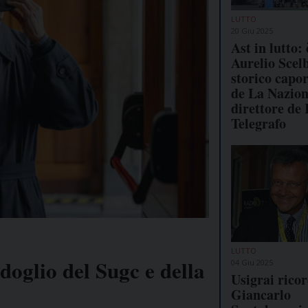
LUTTO
20 Giu 2025
Ast in lutto:
Aurelio Scel
storico capo
de La Nazion
direttore de 
Telegrafo
LUTTO
doglio del Sugc e della
04 Giu 2025
Usigrai rico
Giancarlo