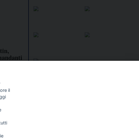
tin,
 mandanti
rita che
r
re il
I libri
Vedi tutti
ggi
NALISMO E
FASCISTISSIMA
e
LLIGENZA
FICIALE
utti
ie