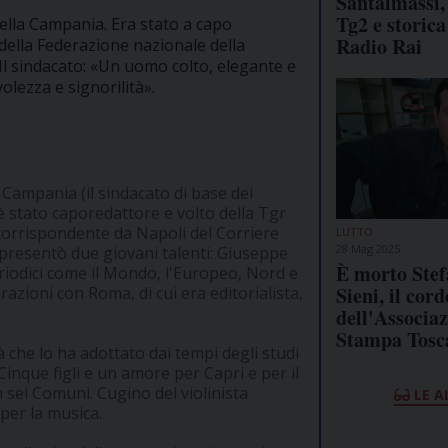
Santalmassi, 
Tg2 e storica
della Campania. Era stato a capo
Radio Rai
ella Federazione nazionale della
Il sindacato: «Un uomo colto, elegante e
lezza e signorilità».
Campania (il sindacato di base dei
 è stato caporedattore e volto della Tgr
 corrispondente da Napoli del Corriere
LUTTO
28 Mag 2025
e presentò due giovani talenti: Giuseppe
È morto Ste
riodici come il Mondo, l'Europeo, Nord e
Sieni, il cord
azioni con Roma, di cui era editorialista,
dell'Associa
Stampa Tosc
tà che lo ha adottato dai tempi degli studi
Cinque figli e un amore per Capri e per il
n sei Comuni. Cugino del violinista
LE A
per la musica.