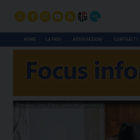
HOME
LA FNSI
ASSOCIAZIONI
CONTRATTI
Ermanno Corsi (Foto: sindacatogiornalisti.it)