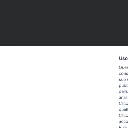
Uso
Ques
conse
suo u
pubbl
dell’
anal
Clicc
quell
Clic
acco
Puoi