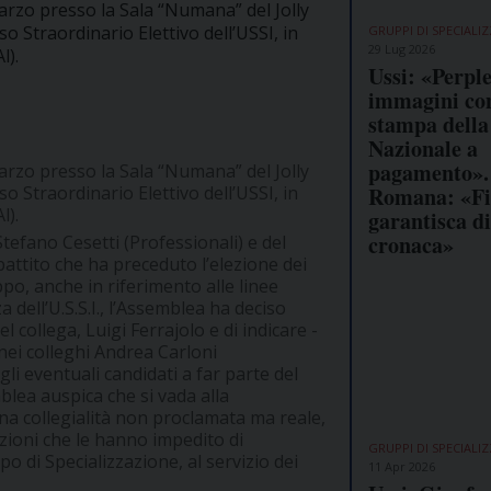
Marzo presso la Sala “Numana” del Jolly
o Straordinario Elettivo dell’USSI, in
GRUPPI DI SPECIALI
29 Lug 2026
l).
Ussi: «Perple
immagini co
stampa della
Nazionale a
pagamento».
Marzo presso la Sala “Numana” del Jolly
Romana: «Fi
o Straordinario Elettivo dell’USSI, in
l).
garantisca di
cronaca»
Stefano Cesetti (Professionali) e del
ibattito che ha preceduto l’elezione dei
ppo, anche in riferimento alle linee
dell’U.S.S.I., l’Assemblea ha deciso
 collega, Luigi Ferrajolo e di indicare -
nei colleghi Andrea Carloni
li eventuali candidati a far parte del
blea auspica che si vada alla
una collegialità non proclamata ma reale,
razioni che le hanno impedito di
GRUPPI DI SPECIALI
po di Specializzazione, al servizio dei
11 Apr 2026