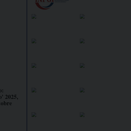
o:
o' 2025,
tobre