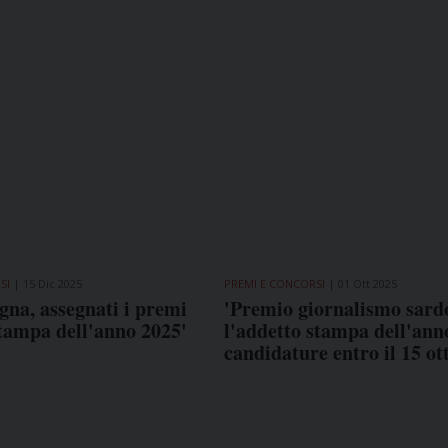
SI
15 Dic 2025
PREMI E CONCORSI
01 Ott 2025
na, assegnati i premi
'Premio giornalismo sard
tampa dell'anno 2025'
l'addetto stampa dell'ann
candidature entro il 15 ot