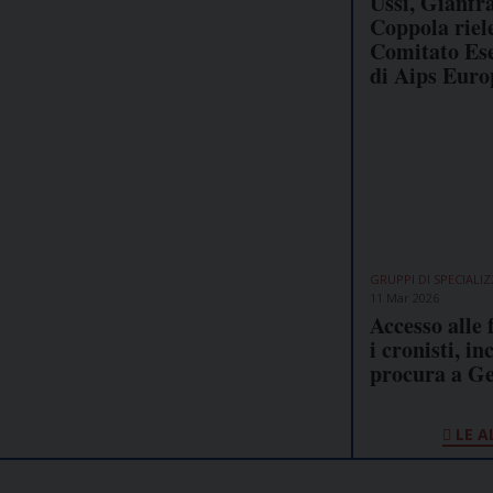
Ussi, Gianfr
Coppola riele
Comitato Ese
di Aips Euro
GRUPPI DI SPECIALI
11 Mar 2026
Accesso alle 
i cronisti, in
procura a G
LE A