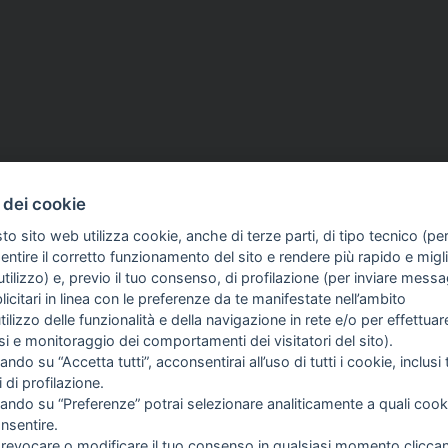
 dei cookie
to sito web utilizza cookie, anche di terze parti, di tipo tecnico (pe
ntire il corretto funzionamento del sito e rendere più rapido e miglio
tilizzo) e, previo il tuo consenso, di profilazione (per inviare messa
icitari in linea con le preferenze da te manifestate nell’ambito
utilizzo delle funzionalità e della navigazione in rete e/o per effettuar
COME TI SENTI?
GIOR
isi e monitoraggio dei comportamenti dei visitatori del sito).
INTE
ando su “Accetta tutti”, acconsentirai all’uso di tutti i cookie, inclusi t
ARTI
i di profilazione.
cando su “Preferenze” potrai selezionare analiticamente a quali cook
nsentire.
 revocare o modificare il tuo consenso in qualsiasi momento clicca