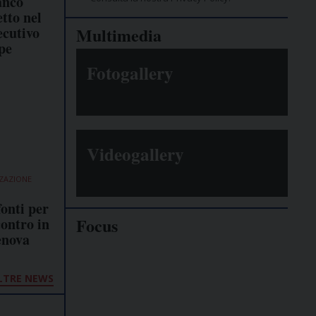
anco
tto nel
cutivo
Multimedia
pe
Fotogallery
Videogallery
ZZAZIONE
fonti per
Focus
contro in
enova
Giornalisti
minacciati
LTRE NEWS