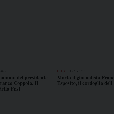
2026
LUTTO
15 Apr 2026
mamma del presidente
Morto il giornalista Fran
ranco Coppola. Il
Esposito, il cordoglio dell
della Fnsi