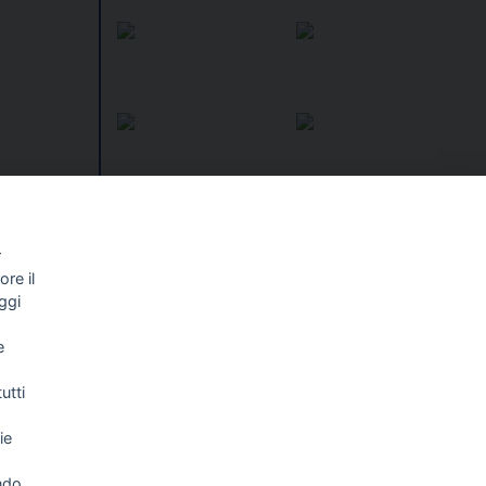
r
re il
ggi
I libri
Vedi tutti
e
NALISMO E
FASCISTISSIMA
LLIGENZA
utti
FICIALE
ie
ndo