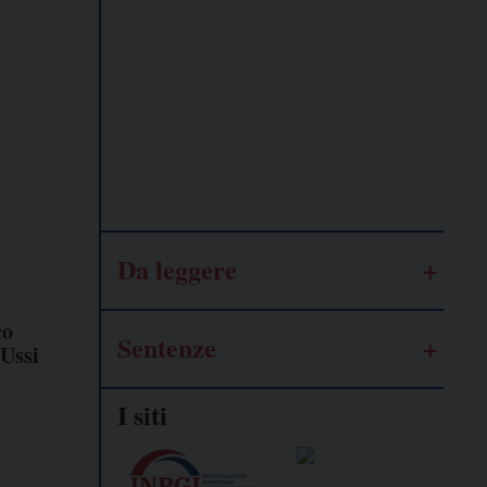
Lavoro
autonomo
Galassia
dell’informazione
Da leggere
co
Sentenze
'Ussi
I siti