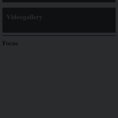
Videogallery
Focus
Giornalisti
minacciati
Lavoro
autonomo
Galassia dell’informazione