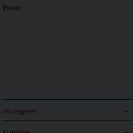
Focus
Giornalisti
minacciati
Lavoro
autonomo
Galassia dell’informazione
Da leggere
Sentenze