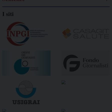
I siti