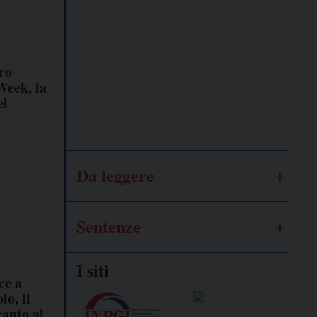
Lavoro
autonomo
ro
Week, la
Galassia
el
dell’informazione
Da leggere
Sentenze
I siti
ce a
lo, il
canto al