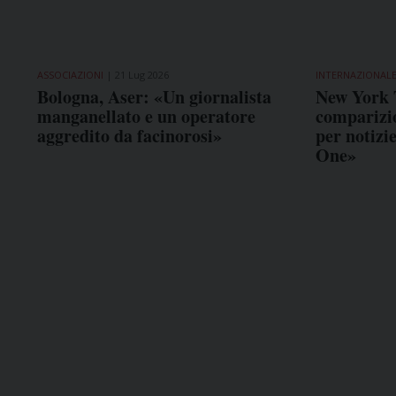
ASSOCIAZIONI
21 Lug 2026
INTERNAZIONAL
Bologna, Aser: «Un giornalista
New York 
manganellato e un operatore
comparizio
aggredito da facinorosi»
per notizi
One»