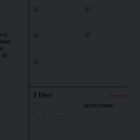
cci,
come
ai
 di
I libri
Vedi tutti
NALISMO E
FASCISTISSIMA
LLIGENZA
FICIALE