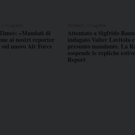
E
11 Lug 2026
CRONACA
11 Lug 2026
Times: «Mandati di
Attentato a Sigfrido Ranu
ne ai nostri reporter
indagato Valter Lavitola 
e sul nuovo Air Force
presunto mandante. La R
sospende le repliche estive
Report
COME TI SENTI?
GIOR
INTE
ARTI