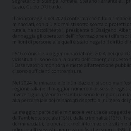
segretario di Stampa Romana, Stefano Ferrante e il pres
Lazio, Guido D'Ubaldo.
Il monitoraggio del 2024 conferma che l'Italia rimane i
minacciati, con più giornalisti sotto scorta o protetti d
tutela, ha sottolineato il presidente di Ossigeno, Alb
danneggia gli operatori dell'informazione e i difensori d
milioni di persone alle quali è stato negato il diritto di
I 516 cronisti e blogger minacciati nel 2024, dei quali
vicissitudini, sono sola la punta dell'iceberg di quest
l'Osservatorio monitora e mette all'attenzione pubblica
ci sono sufficienti contromisure.
Nel 2024, le minacce e le intimidazioni si sono manifesta
regioni italiane. Il maggior numero di esse si è registr
Invece Liguria, Veneto e Umbria sono le regioni con la
alla percentuale dei minacciati rispetto al numero dei gio
La maggior parte delle minacce è venuta da soggetti e i
dall'ambiente sociale (15%), dalla criminalità (13%). Tr
dei minacciati), le operatrici dell'informazione vittime
odio, insulti sessisti, aggressioni fisiche) sono il 35%. Tr