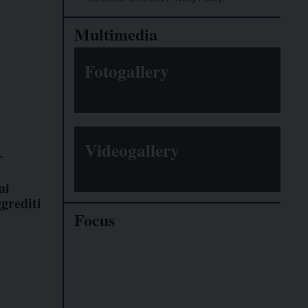
Multimedia
Fotogallery
Videogallery
r
:
ai
ggrediti
Focus
Giornalisti
minacciati