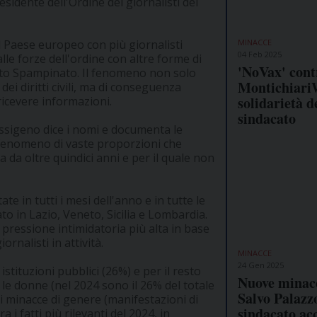
idente dell'Ordine dei giornalisti del
MINACCE
l Paese europeo con più giornalisti
04 Feb 2025
alle forze dell'ordine con altre forme di
'NoVax' cont
erto Spampinato. Il fenomeno non solo
Montichiari
ei diritti civili, ma di conseguenza
solidarietà d
 ricevere informazioni.
sindacato
 Ossigeno dice i nomi e documenta le
o fenomeno di vaste proporzioni che
 da oltre quindici anni e per il quale non
te in tutti i mesi dell'anno e in tutte le
ato in Lazio, Veneto, Sicilia e Lombardia.
 pressione intimidatoria più alta in base
rnalisti in attività.
MINACCE
24 Gen 2025
stituzioni pubblici (26%) e per il resto
Nuove minac
a le donne (nel 2024 sono il 26% del totale
Salvo Palazzo
 di minacce di genere (manifestazioni di
sindacato ac
a i fatti più rilevanti del 2024, in