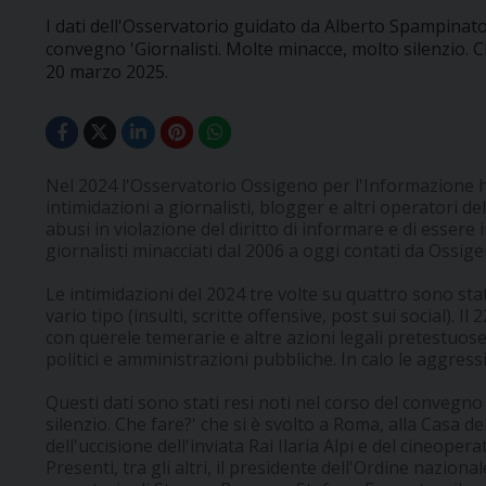
I dati dell'Osservatorio guidato da Alberto Spampinato 
convegno 'Giornalisti. Molte minacce, molto silenzio. C
20 marzo 2025.
Nel 2024 l'Osservatorio Ossigeno per l'Informazione ha
intimidazioni a giornalisti, blogger e altri operatori de
abusi in violazione del diritto di informare e di essere
giornalisti minacciati dal 2006 a oggi contati da Ossige
Le intimidazioni del 2024 tre volte su quattro sono sta
vario tipo (insulti, scritte offensive, post sui social). I
con querele temerarie e altre azioni legali pretestuose
politici e amministrazioni pubbliche. In calo le aggress
Questi dati sono stati resi noti nel corso del convegno
silenzio. Che fare?' che si è svolto a Roma, alla Casa de
dell'uccisione dell'inviata Rai Ilaria Alpi e del cineope
Presenti, tra gli altri, il presidente dell'Ordine nazionale