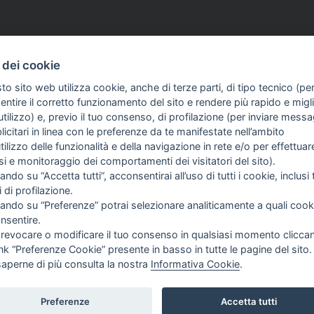
iu 2026
LIBERTÀ DI INFORMAZIONE
15 Giu 2026
 dei cookie
Soddisfazione per la
Costante: «Liste di proscr
to sito web utilizza cookie, anche di terze parti, di tipo tecnico (pe
della condanna
giornalisti, solidarietà ai 
ntire il corretto funzionamento del sito e rendere più rapido e miglio
ritenuto responsabile
tilizzo) e, previo il tuo consenso, di profilazione (per inviare messa
ssione alla troupe del
icitari in linea con le preferenze da te manifestate nell’ambito
mpedusa»
utilizzo delle funzionalità e della navigazione in rete e/o per effettuar
isi e monitoraggio dei comportamenti dei visitatori del sito).
ando su “Accetta tutti”, acconsentirai all’uso di tutti i cookie, inclusi t
i di profilazione.
cando su “Preferenze” potrai selezionare analiticamente a quali cook
nsentire.
 revocare o modificare il tuo consenso in qualsiasi momento clicca
ink “Preferenze Cookie” presente in basso in tutte le pagine del sito.
saperne di più consulta la nostra
Informativa Cookie
.
ivile di Roma del 23-12-2001 N°578
Preferenze
Accetta tutti