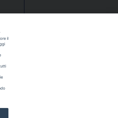
izione di
r
colleghi»
re il
ggi
e
utti
ie
ndo