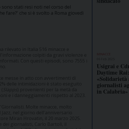
sindacato
sono stati resi noti nel corso del
he fare?' che si è svolto a Roma giovedì
 rilevato in Italia 516 minacce e
MINACCE
ll'informazione colpiti da gravi violenze e
06 Feb 2025
 informati. Con questi episodi, sono 7555 i
Usigrai e Cd
no.
Daytime Rai
«Solidarietà 
te messe in atto con avvertimenti di
l 22% delle intimidazioni è stato eseguito
giornalisti a
 (
Slapps
) provenienti per la metà da
in Calabria»
ioni e i danneggiamenti rispetto al 2023.
 'Giornalisti. Molte minacce, molto
l Jazz, nel giorno dell'anniversario
ratore Miran Hrovatin, il 20 marzo 2025.
 dei giornalisti, Carlo Bartoli, il