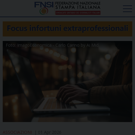
Foto: ImagoEconomica - Carlo Carino by Ai Mid
ASSOCIAZIONI
01 Apr 2026