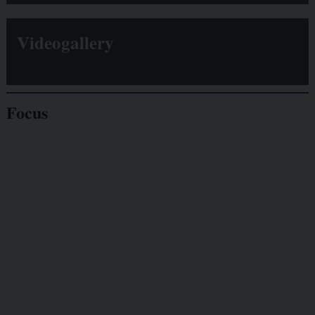
Videogallery
Focus
Giornalisti
minacciati
Lavoro
autonomo
Galassia dell’informazione