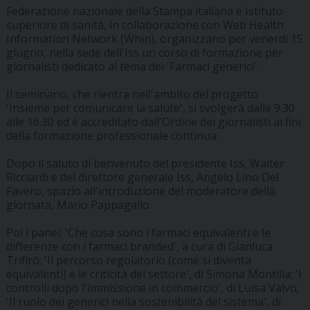
Federazione nazionale della Stampa italiana e Istituto
superiore di sanità, in collaborazione con Web Health
Information Network (Whin), organizzano per venerdì 15
giugno, nella sede dell'Iss un corso di formazione per
giornalisti dedicato al tema dei 'Farmaci generici'.
Il seminario, che rientra nell'ambito del progetto
'Insieme per comunicare la salute', si svolgerà dalle 9.30
alle 16.30 ed è accreditato dall'Ordine dei giornalisti ai fini
della formazione professionale continua.
Dopo il saluto di benvenuto del presidente Iss, Walter
Ricciardi e del direttore generale Iss, Angelo Lino Del
Favero, spazio all'introduzione del moderatore della
giornata, Mario Pappagallo.
Poi i panel: 'Che cosa sono i farmaci equivalenti e le
differenze con i farmaci branded', a cura di Gianluca
Trifirò; 'Il percorso regolatorio (come si diventa
equivalenti) e le criticità del settore', di Simona Montilla; 'I
controlli dopo l'immissione in commercio', di Luisa Valvo;
'Il ruolo dei generici nella sostenibilità del sistema', di