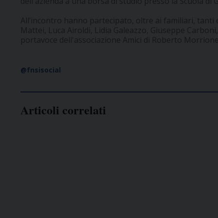
dell'azienda a una borsa di studio presso la Scuola di 
All’incontro hanno partecipato, oltre ai familiari, tanti 
Mattei, Luca Airoldi, Lidia Galeazzo, Giuseppe Carboni,
portavoce dell'associazione Amici di Roberto Morrione
@fnsisocial
Articoli correlati