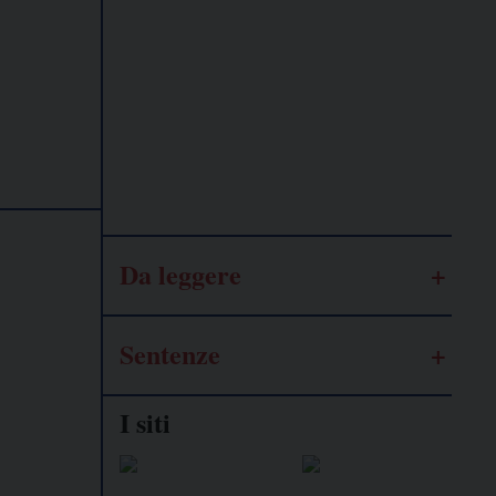
Lavoro
autonomo
Galassia
dell’informazione
Da leggere
Sentenze
I siti