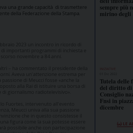
dell'informa
sempre più n
veva una grande capacità di trasmettere
mirino degli
sidente della Federazione della Stampa.
ebbraio 2023 un incontro in ricordo di
a di importanti programmi di inchiesta e
 scorso novembre a 84 anni.
ltri – ha commentato il presidente della
INIZIATIVE
i giorni. Aveva un'attenzione estrema per
01 Dic 2022
Tutela delle f
la passione di Meucci fosse «anche la
posto alla Rai di istituire una borsa di
del diritto d
 di giornalismo radiotelevisivo».
Consiglio na
Fnsi in piazz
rlo Fuortes, intervenuto all'evento
dicembre
ienza, Meucci univa alla sua passione
vinzione che in questo consistesse il
 una figura come la sua potesse essere
LE A
arà possibile anche con partecipazione