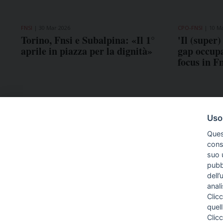
FNSI
30 Mar 2026
CPO-FNSI
10 M
Torino, Fnsi e Subalpina: «Il 1°
'Il (super)
aprile in piazza per la dignità»
gap occupa
focus in F
Uso
Ques
conse
suo u
pubbl
dell’
anal
Clicc
quell
Clic