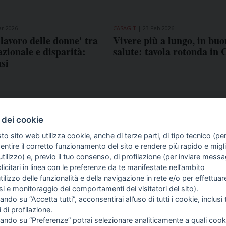
ar 2026
CASAGIT
23 Feb 2026
 lavoro delle donne' tra
Vivere più a lungo, in bu
zionale e disparità:
salute: tavola rotonda in 
nsi
 dei cookie
to sito web utilizza cookie, anche di terze parti, di tipo tecnico (pe
ntire il corretto funzionamento del sito e rendere più rapido e miglio
tilizzo) e, previo il tuo consenso, di profilazione (per inviare messa
icitari in linea con le preferenze da te manifestate nell’ambito
COME TI SENTI?
GIOR
utilizzo delle funzionalità e della navigazione in rete e/o per effettuar
INTE
isi e monitoraggio dei comportamenti dei visitatori del sito).
ARTI
ando su “Accetta tutti”, acconsentirai all’uso di tutti i cookie, inclusi t
i di profilazione.
cando su “Preferenze” potrai selezionare analiticamente a quali cook