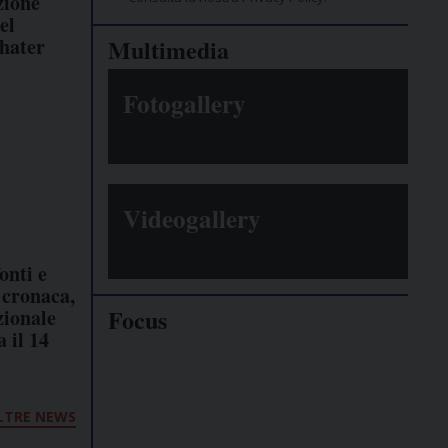
zione
el
 hater
Multimedia
Fotogallery
Videogallery
onti e
i cronaca,
Focus
zionale
a il 14
Giornalisti
minacciati
LTRE NEWS