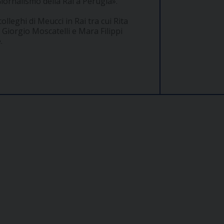
Giornalismo della Rai a Perugia».
colleghi di Meucci in Rai tra cui Rita
 Giorgio Moscatelli e Mara Filippi
.