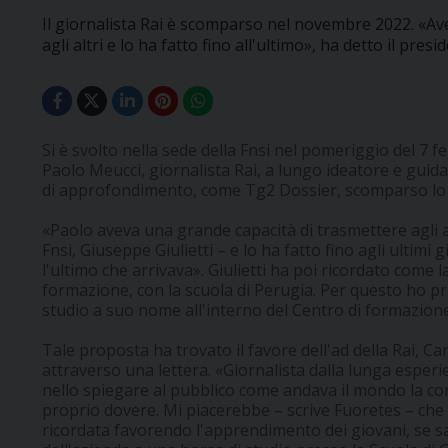
Il giornalista Rai è scomparso nel novembre 2022. «A
agli altri e lo ha fatto fino all'ultimo», ha detto il pre
Si è svolto nella sede della Fnsi nel pomeriggio del 7 f
Paolo Meucci, giornalista Rai, a lungo ideatore e guid
di approfondimento, come Tg2 Dossier, scomparso lo
«Paolo aveva una grande capacità di trasmettere agli a
Fnsi, Giuseppe Giulietti – e lo ha fatto fino agli ultim
l'ultimo che arrivava». Giulietti ha poi ricordato come 
formazione, con la scuola di Perugia. Per questo ho pro
studio a suo nome all'interno del Centro di formazione
Tale proposta ha trovato il favore dell'ad della Rai, Ca
attraverso una lettera. «Giornalista dalla lunga esper
nello spiegare al pubblico come andava il mondo la con
proprio dovere. Mi piacerebbe – scrive Fuoretes – che
ricordata favorendo l'apprendimento dei giovani, se s