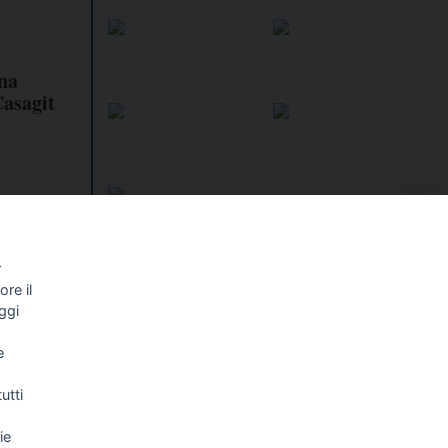
ona
Casagit
r
re il
I libri
Vedi tutti
ggi
NALISMO E
FASCISTISSIMA
e
LLIGENZA
FICIALE
utti
ie