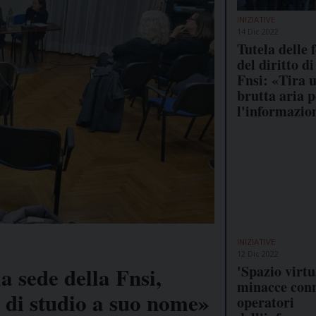
INIZIATIVE
14 Dic 2022
Tutela delle f
del diritto d
Fnsi: «Tira 
brutta aria p
l'informazio
INIZIATIVE
12 Dic 2022
'Spazio virtu
a sede della Fnsi,
minacce conn
 di studio a suo nome»
operatori