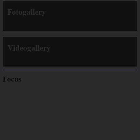
Fotogallery
Videogallery
Focus
Giornalisti
minacciati
Lavoro
autonomo