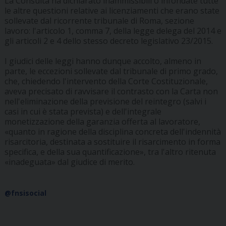
La Consulta ha dichiarato inammissibili o infondate tutte
le altre questioni relative ai licenziamenti che erano state
sollevate dal ricorrente tribunale di Roma, sezione
lavoro: l'articolo 1, comma 7, della legge delega del 2014 e
gli articoli 2 e 4 dello stesso decreto legislativo 23/2015.
I giudici delle leggi hanno dunque accolto, almeno in
parte, le eccezioni sollevate dal tribunale di primo grado,
che, chiedendo l'intervento della Corte Costituzionale,
aveva precisato di ravvisare il contrasto con la Carta non
nell'eliminazione della previsione del reintegro (salvi i
casi in cui è stata prevista) e dell'integrale
monetizzazione della garanzia offerta al lavoratore,
«quanto in ragione della disciplina concreta dell'indennità
risarcitoria, destinata a sostituire il risarcimento in forma
specifica, e della sua quantificazione», tra l'altro ritenuta
«inadeguata» dal giudice di merito.
@fnsisocial