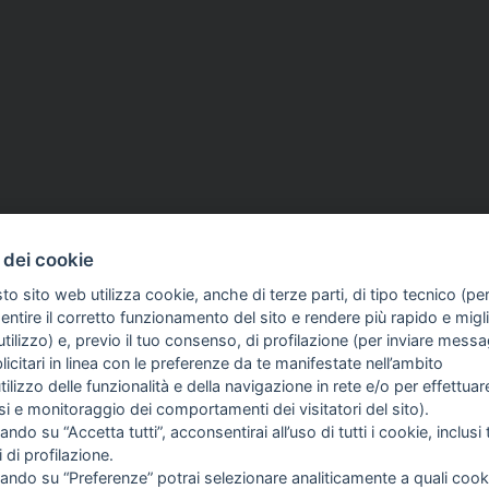
ag 2026
ASSOCIAZIONI
14 Mag 2026
 dei cookie
i ex Trentino, nuova
Vicenza, risarcito il giorn
to sito web utilizza cookie, anche di terze parti, di tipo tecnico (pe
 tribunale: rigettato il
aggredito allo stadio. Sgv:
ntire il corretto funzionamento del sito e rendere più rapido e miglio
ll'editore Sie Spa
«Ribadito il diritto del si
tilizzo) e, previo il tuo consenso, di profilazione (per inviare messa
tutelare i colleghi»
icitari in linea con le preferenze da te manifestate nell’ambito
COME TI SENTI?
GIOR
utilizzo delle funzionalità e della navigazione in rete e/o per effettuar
INTE
isi e monitoraggio dei comportamenti dei visitatori del sito).
ARTI
ando su “Accetta tutti”, acconsentirai all’uso di tutti i cookie, inclusi t
i di profilazione.
cando su “Preferenze” potrai selezionare analiticamente a quali cook