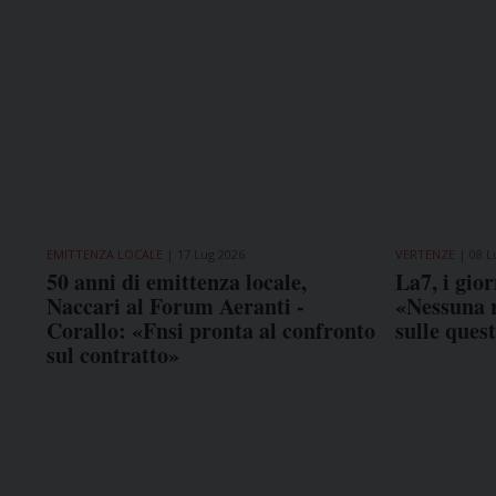
EMITTENZA LOCALE
17 Lug 2026
VERTENZE
08 L
50 anni di emittenza locale,
La7, i gior
Naccari al Forum Aeranti -
«Nessuna r
Corallo: «Fnsi pronta al confronto
sulle ques
sul contratto»