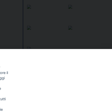
alista
r
re il
I libri
ndacato a
Vedi tutti
ggi
NALISMO E
FASCISTISSIMA
e
LLIGENZA
FICIALE
utti
ie