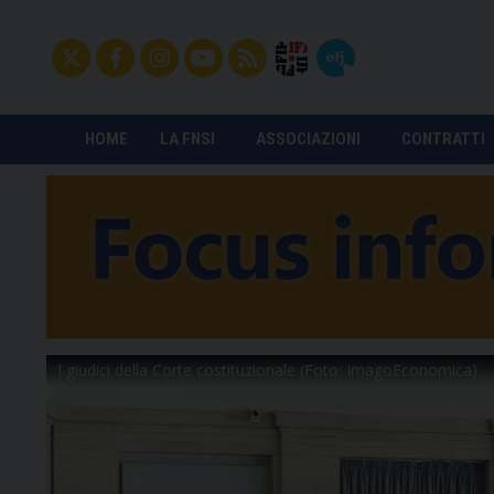
HOME
LA FNSI
ASSOCIAZIONI
CONTRATTI
I giudici della Corte costituzionale (Foto: ImagoEconomica)