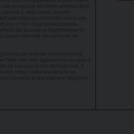
simo, fisso e insuperabile, a prescindere
si alla previsione del dimezzamento degli
 6, comma 1, dello stesso decreto
ell'indennità sia circoscritto entro una
ttare i criteri di personalizzazione,
fferto dal lavoratore illegittimamente
la stessa indennità nei confronti del
gislativo sul tema dei licenziamenti di
el fatto che, nella legislazione europea e
me ad esempio la crisi dell'impresa), il
lusivo indice rivelatore della forza
osti connessi ai licenziamenti illegittimi.