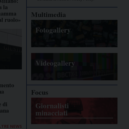
 Milano:
 la
 mamma
Multimedia
al ruolo»
Fotogallery
Videogallery
imento
Focus
na
e di
Giornalisti
ana
minacciati
LTRE NEWS