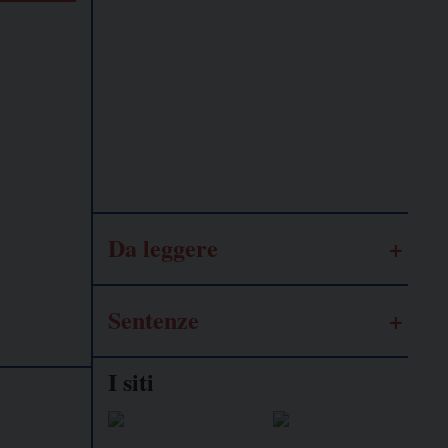
Lavoro
autonomo
Galassia
dell’informazione
Da leggere
Sentenze
I siti