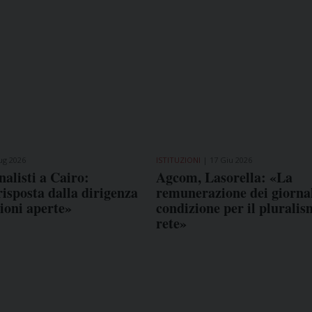
ug 2026
ISTITUZIONI
17 Giu 2026
nalisti a Cairo:
Agcom, Lasorella: «La
isposta dalla dirigenza
remunerazione dei giornal
tioni aperte»
condizione per il pluralis
rete»