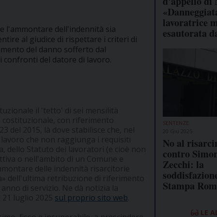
d'appello di
«Danneggiata
lavoratrice
che l'ammontare dell'indennità sia
esautorata d
ire al giudice di rispettare i criteri di
imento del danno sofferto dal
 confronti del datore di lavoro.
uzionale il 'tetto' di sei mensilità
e costituzionale, con riferimento
SENTENZE
23 del 2015, là dove stabilisce che, nel
20 Giu 2025
i lavoro che non raggiunga i requisiti
No al risarc
, dello Statuto dei lavoratori (e cioè non
contro Simo
uttiva o nell'ambito di un Comune e
Zecchi: la
montare delle indennità risarcitorie
soddisfazion
à» dell'ultima retribuzione di riferimento
Stampa Rom
 anno di servizio. Ne dà notizia la
 21 luglio 2025
sul proprio sito web
.
LE A