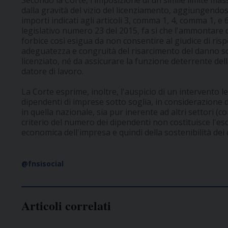
Secondo la Corte, l'imposizione di un simile limite mas
dalla gravità del vizio del licenziamento, aggiungendo
importi indicati agli articoli 3, comma 1, 4, comma 1, e
legislativo numero 23 del 2015, fa sì che l'ammontare d
forbice così esigua da non consentire al giudice di rispe
adeguatezza e congruità del risarcimento del danno so
licenziato, né da assicurare la funzione deterrente del
datore di lavoro.
La Corte esprime, inoltre, l'auspicio di un intervento le
dipendenti di imprese sotto soglia, in considerazione d
in quella nazionale, sia pur inerente ad altri settori (co
criterio del numero dei dipendenti non costituisce l'esc
economica dell'impresa e quindi della sostenibilità dei c
@fnsisocial
Articoli correlati