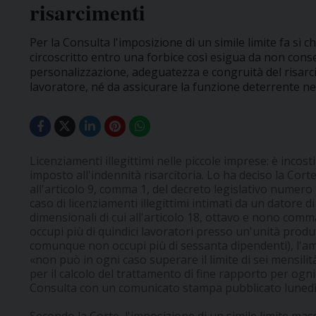
risarcimenti
Per la Consulta l'imposizione di un simile limite fa sì 
circoscritto entro una forbice così esigua da non consent
personalizzazione, adeguatezza e congruità del risarc
lavoratore, né da assicurare la funzione deterrente nei
Licenziamenti illegittimi nelle piccole imprese: è incostit
imposto all'indennità risarcitoria. Lo ha deciso la Cort
all'articolo 9, comma 1, del decreto legislativo numero 
caso di licenziamenti illegittimi intimati da un datore d
dimensionali di cui all'articolo 18, ottavo e nono comma
occupi più di quindici lavoratori presso un'unità prod
comunque non occupi più di sessanta dipendenti), l'am
«non può in ogni caso superare il limite di sei mensilit
per il calcolo del trattamento di fine rapporto per ogni
Consulta con un comunicato stampa pubblicato lunedì