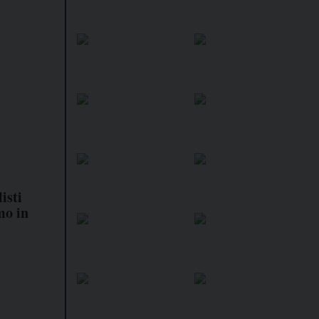
isti
mo in