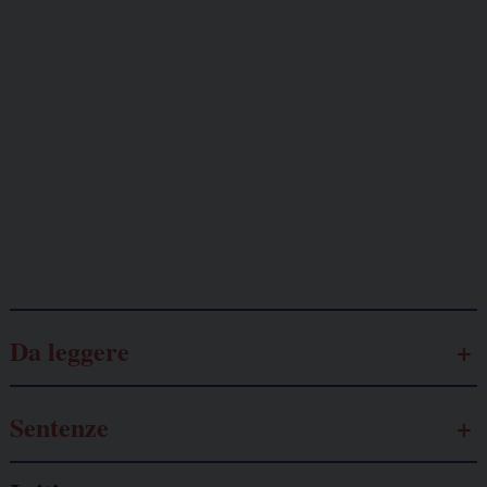
Giornalisti
minacciati
Lavoro
autonomo
Galassia dell’informazione
Da leggere
Sentenze