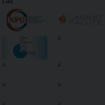
I siti