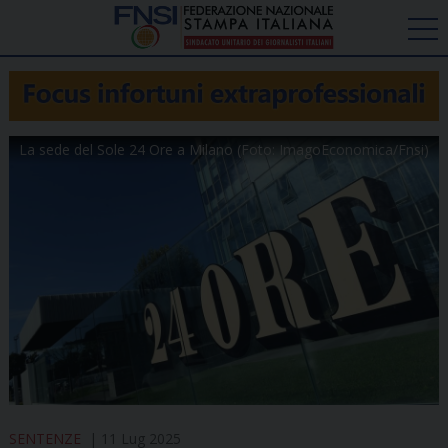
La sede del Sole 24 Ore a Milano (Foto: ImagoEconomica/Fnsi)
SENTENZE
11 Lug 2025