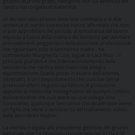
giudizio di primo grado, ritengono non sia avvenuta dal
rientro dal congedo di maternità.
«Il decreto reso all'esito della fase sommaria e le due
sentenze di merito successive hanno affermato che non
si può approfittare del periodo di lontananza dal lavoro
imposto a tutela della madre e del bambino per adottare
provvedimenti peggiorativi della posizione professionale
che riguardano solo la lavoratrice madre - ha
commentato Margherita Covi, legale di Lara Ricci -. Il
principio giuridico è che il demansionamento della
lavoratrice che rientra dalla maternità integra
discriminazione. Quello posto in essere dall'azienda,
oltretutto, è un comportamento che trascina con sé
potenziali effetti negativi sul fattore di protezione,
appunto la maternità. Immaginiamo ad esempio l'effetto
disincentivante che può avere su una collega, una
conoscente, qualunque lavoratrice che desiderasse avere
un figlio che viene a conoscenza del trattamento subito
dalla lavoratrice madre».
La vicenda è legata alla precedente gestione del gruppo
editoriale, che ha rinnovato completamente il Cda il 30