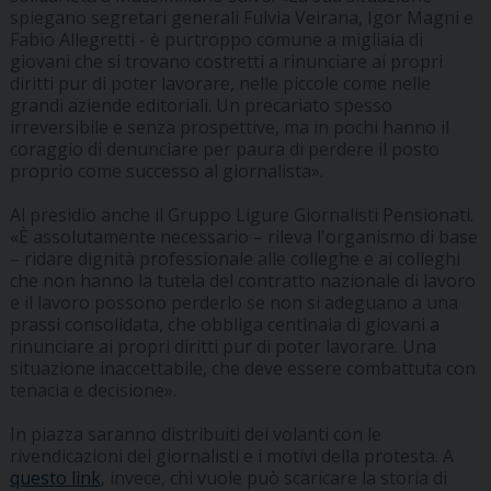
spiegano segretari generali Fulvia Veirana, Igor Magni e
Fabio Allegretti - è purtroppo comune a migliaia di
giovani che si trovano costretti a rinunciare ai propri
diritti pur di poter lavorare, nelle piccole come nelle
grandi aziende editoriali. Un precariato spesso
irreversibile e senza prospettive, ma in pochi hanno il
coraggio di denunciare per paura di perdere il posto
proprio come successo al giornalista».
Al presidio anche il Gruppo Ligure Giornalisti Pensionati.
«È assolutamente necessario – rileva l'organismo di base
– ridare dignità professionale alle colleghe e ai colleghi
che non hanno la tutela del contratto nazionale di lavoro
e il lavoro possono perderlo se non si adeguano a una
prassi consolidata, che obbliga centinaia di giovani a
rinunciare ai propri diritti pur di poter lavorare. Una
situazione inaccettabile, che deve essere combattuta con
tenacia e decisione».
In piazza saranno distribuiti dei volanti con le
rivendicazioni dei giornalisti e i motivi della protesta. A
questo link
, invece, chi vuole può scaricare la storia di