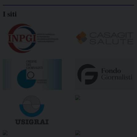
I siti