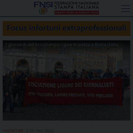
I giornalisti dell'Assostampa Ligure in piazza a Roma (Foto:
archivio)
INIZIATIVE
10 Gen 2022