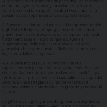
«un sistema di sfruttamento da parte degli editori che ha
creato una generazione di giornalisti precari sotto
ricatto, e non si fa scrupoli – incalza l'Assostampa – a
lasciarli a casa appena cercano di alzare la testa».
Al fianco del sindacato dei giornalisti i rappresentanti di
Cgil, Cisl e Uil Liguria. «Appoggiamo e sosteniamo le
giuste rivendicazioni avanzate dal sindacato in tema di
trattamenti salariali, equo compenso, tutele e
miglioramento delle condizioni di lavoro dei tanti
giornalisti che vivono questa difficile situazione», scrive la
segreteria della Cisl regionale.
«La Uil sarà in piazza De Ferrari con una sua
rappresentanza per sostenere le giuste rivendicazioni
che intendono mettere al centro lavoro di qualità, equa
retribuzione, formazione, professionalità e sviluppo del
settore. È una battaglia di civiltà che va fatta tutti
insieme», evidenzia Mario Ghini, segretario generale Uil
Liguria.
E Cgil Genova, Cgil Liguria e Slc Cgil Genova esprimono
solidarietà a Massimiliano Salvo. «La sua situazione -