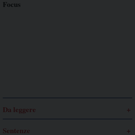
Focus
Giornalisti
minacciati
Lavoro
autonomo
Galassia dell’informazione
Da leggere
Sentenze