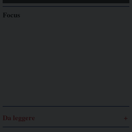
Focus
Giornalisti
minacciati
Lavoro
autonomo
Galassia dell’informazione
Da leggere