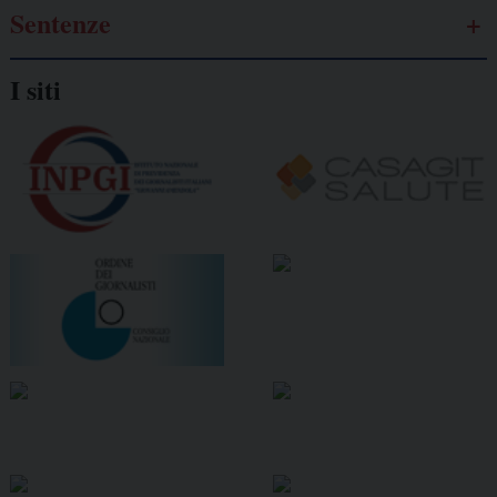
Sentenze
I siti