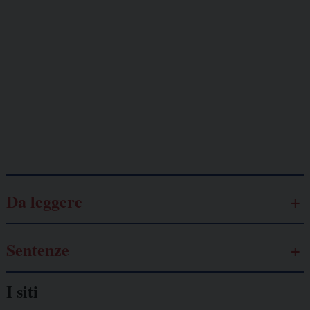
minacciati
Lavoro
autonomo
Galassia dell’informazione
Da leggere
Sentenze
I siti