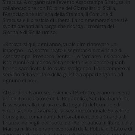
Siracusa. A organizzare l’evento Assostampa Siracusa, in
collaborazione con l’Ordine dei Giornalisti di Sicilia,
l’Associazione siciliana della Stampa, il Comune di
Siracusa e il presidio di Libera. La commemorazione si è
svolta davanti alla targa che ricorda il cronista del
Giornale di Sicilia ucciso.
«Ritrovarsi qui, ogni anno, vuole dire rinnovare un
impegno – ha sottolineato il segretario provinciale di
Assostampa, Prospero Dente – Lo facciamo insieme alle
istituzioni e al mondo della società civile perché quanti
hanno sacrificato la loro vita svolgendo il loro compito al
servizio della verità e della giustizia appartengono ad
ognuno di noi».
Al Giardino Francese, insieme al Prefetto, erano presenti
anche il procuratore della Repubblica, Sabrina Gambino,
l’assessore alla Cultura e alla Legalità del Comune di
Siracusa, Fabio Granata, l’assessore comunale Salvatore
Consiglio, i comandanti dei Carabinieri, della Guardia di
finanza, dei Vigili del fuoco, dell’Aeronautica militare, della
Marina militare e rappresentanti della Polizia di Stato e di
varie associazioni di categoria. All’evento ha partecipato