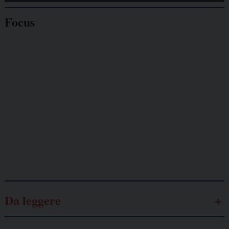
Focus
Giornalisti
minacciati
Lavoro
autonomo
Galassia dell’informazione
Da leggere