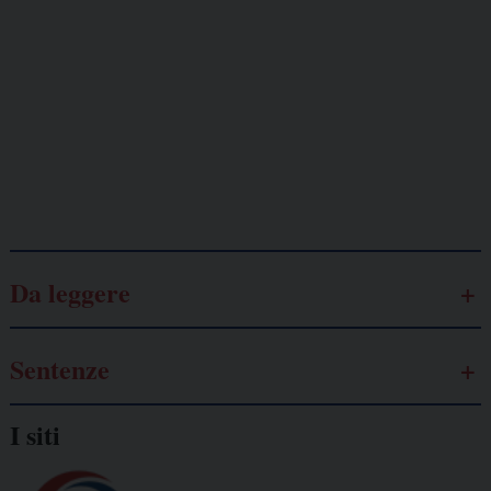
Lavoro
autonomo
Galassia dell’informazione
Da leggere
Sentenze
I siti