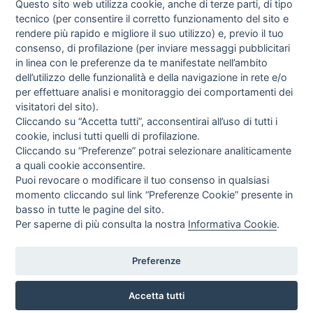
Questo sito web utilizza cookie, anche di terze parti, di tipo
tecnico (per consentire il corretto funzionamento del sito e
rendere più rapido e migliore il suo utilizzo) e, previo il tuo
consenso, di profilazione (per inviare messaggi pubblicitari
in linea con le preferenze da te manifestate nell’ambito
I libri
dell’utilizzo delle funzionalità e della navigazione in rete e/o
Vedi tutti
per effettuare analisi e monitoraggio dei comportamenti dei
visitatori del sito).
FASCISTISSIMA
Cliccando su “Accetta tutti”, acconsentirai all’uso di tutti i
cookie, inclusi tutti quelli di profilazione.
Cliccando su “Preferenze” potrai selezionare analiticamente
a quali cookie acconsentire.
Puoi revocare o modificare il tuo consenso in qualsiasi
momento cliccando sul link “Preferenze Cookie” presente in
basso in tutte le pagine del sito.
Per saperne di più consulta la nostra
Informativa Cookie
.
Direttrice Responsabile: Alessandra Costante | Registrazione al Tribunale Civile
di Roma del 23-12-2001 N°578
Preferenze
Accetta tutti
© FEDERAZIONE NAZIONALE DELLA STAMPA ITALIANA |
Modulistica
|
Contatti
|