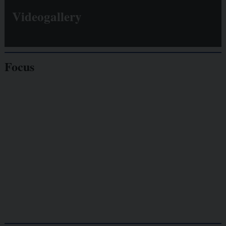
Videogallery
Focus
Giornalisti
minacciati
Lavoro
autonomo
Galassia dell’informazione