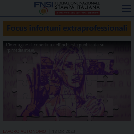
L'immagine di copertina dell'inchiesta pubblicata su
irpimedia.irpi.eu
LAVORO AUTONOMO
18 Dic 2023