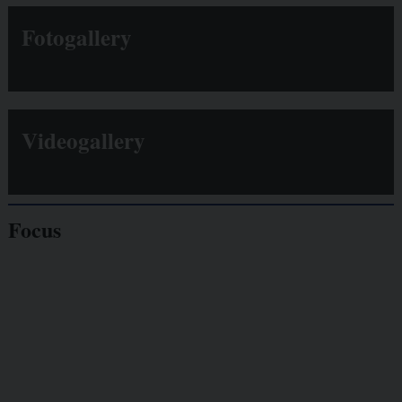
Fotogallery
Videogallery
Focus
Giornalisti
minacciati
Lavoro
autonomo