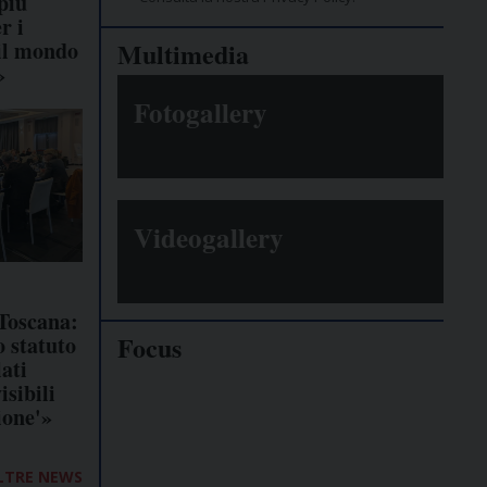
più
r i
 il mondo
Multimedia
»
Fotogallery
Videogallery
Toscana:
Focus
o statuto
ati
isibili
Giornalisti
ione'»
minacciati
LTRE NEWS