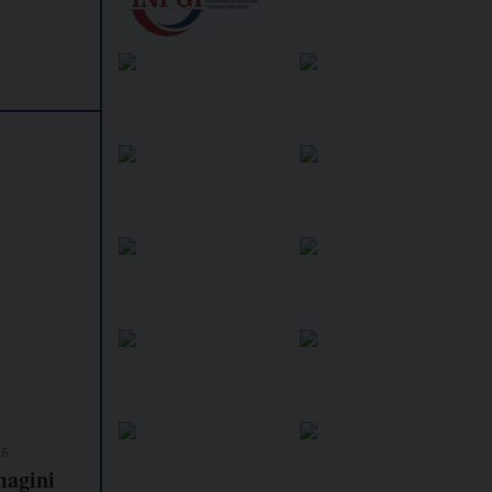
26
magini