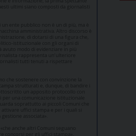
zione e informazione, la prima spettante
esti ultimi siano composti da giornalisti
di un ente pubblico non è un di più, ma è
macchina amministrativa. Altro discorso è
nistrazione, di dotarsi di una figura che,
itico-istituzionale con gli organi di
 avuto modo di evidenziare in più
iornalista rappresenta un'ulteriore
rnalisti tutti tenuti a rispettare
o che sostenere con convinzione la
i stampa strutturati e, dunque, di bandire i
ottoscritto un apposito protocollo con
i per una comunicazione istituzionale
 guarda soprattutto ai piccoli Comuni che
tivare uffici stampa e per i quali si
a gestione associata».
o «che anche altri Comuni seguano
concorsi per gli uffici stampa».