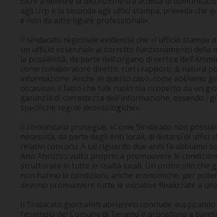
oltre a definire la distinzione tra attività di comunica
agli Urp e la seconda agli uffici stampa, preveda che qu
e non da altre figure professionali».
Il sindacato regionale evidenzia che «l'ufficio stampa 
un ufficio essenziale al corretto funzionamento della 
la possibilità, da parte dell'organo di vertice dell'Ammi
come collaboratore diretto, curi i rapporti di natura pol
informazione. Anche in questo caso, come abbiamo già
occasioni, il fatto che tale ruolo sia ricoperto da un g
garanzia di correttezza dell'informazione, essendo i gio
specifiche regole deontologiche».
Il comunicato prosegue: «Come Sindacato non possiam
necessità, da parte degli enti locali, di dotarsi di uffic
relativi concorsi. A tal riguardo due anni fa abbiamo s
Anci Abruzzo volto proprio a promuovere le condizion
strutturata in tutte le realtà locali. Un protocollo che
non hanno le condizioni, anche economiche, per poter at
devono promuovere tutte le iniziative finalizzate a un
Il Sindacato giornalisti abruzzesi conclude auspicand
l'esempio del Comune di Teramo e procedano a bandire 