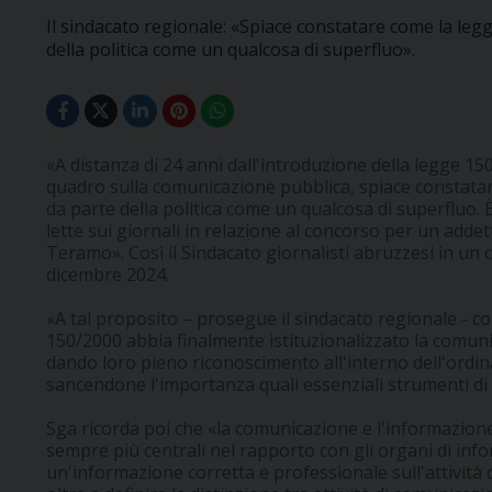
Il sindacato regionale: «Spiace constatare come la leg
della politica come un qualcosa di superfluo».
«A distanza di 24 anni dall'introduzione della legge 15
quadro sulla comunicazione pubblica, spiace constatar
da parte della politica come un qualcosa di superfluo
lette sui giornali in relazione al concorso per un add
Teramo». Così il Sindacato giornalisti abruzzesi in un
dicembre 2024.
«A tal proposito – prosegue il sindacato regionale - co
150/2000 abbia finalmente istituzionalizzato la comun
dando loro pieno riconoscimento all'interno dell'ordi
sancendone l'importanza quali essenziali strumenti di
Sga ricorda poi che «la comunicazione e l'informazion
sempre più centrali nel rapporto con gli organi di info
un'informazione corretta e professionale sull'attività d