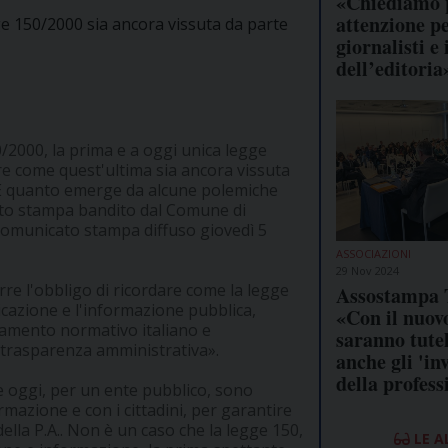
«Chiediamo 
attenzione pe
ge 150/2000 sia ancora vissuta da parte
giornalisti e
dell’editoria
0/2000, la prima e a oggi unica legge
e come quest'ultima sia ancora vissuta
. È quanto emerge da alcune polemiche
etto stampa bandito dal Comune di
 comunicato stampa diffuso giovedì 5
ASSOCIAZIONI
29 Nov 2024
rre l'obbligo di ricordare come la legge
Assostampa 
icazione e l'informazione pubblica,
«Con il nuov
namento normativo italiano e
saranno tutel
 trasparenza amministrativa».
anche gli 'inv
della profess
e oggi, per un ente pubblico, sono
rmazione e con i cittadini, per garantire
ella P.A.. Non è un caso che la legge 150,
LE A