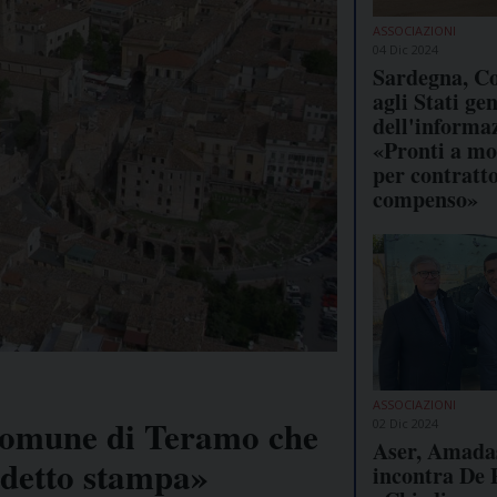
ASSOCIAZIONI
04 Dic 2024
Sardegna, Co
agli Stati ge
dell'informa
«Pronti a mo
per contratt
compenso»
ASSOCIAZIONI
 Comune di Teramo che
02 Dic 2024
Aser, Amada
ddetto stampa»
incontra De 