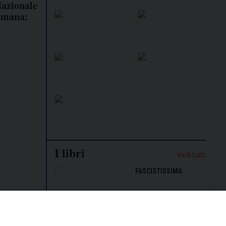
Nazionale
omana:
i
I libri
Vedi tutti
NALISMO E
FASCISTISSIMA
LLIGENZA
FICIALE
e