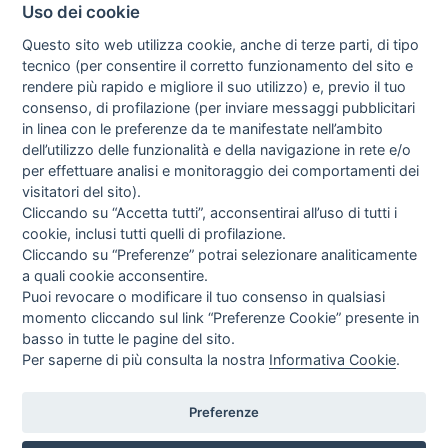
Uso dei cookie
Questo sito web utilizza cookie, anche di terze parti, di tipo
tecnico (per consentire il corretto funzionamento del sito e
rendere più rapido e migliore il suo utilizzo) e, previo il tuo
consenso, di profilazione (per inviare messaggi pubblicitari
in linea con le preferenze da te manifestate nell’ambito
I libri
dell’utilizzo delle funzionalità e della navigazione in rete e/o
Vedi tutti
per effettuare analisi e monitoraggio dei comportamenti dei
visitatori del sito).
FASCISTISSIMA
Cliccando su “Accetta tutti”, acconsentirai all’uso di tutti i
cookie, inclusi tutti quelli di profilazione.
Cliccando su “Preferenze” potrai selezionare analiticamente
a quali cookie acconsentire.
Puoi revocare o modificare il tuo consenso in qualsiasi
momento cliccando sul link “Preferenze Cookie” presente in
basso in tutte le pagine del sito.
Per saperne di più consulta la nostra
Informativa Cookie
.
Direttrice Responsabile: Alessandra Costante | Registrazione al Tribunale Civile
di Roma del 23-12-2001 N°578
Preferenze