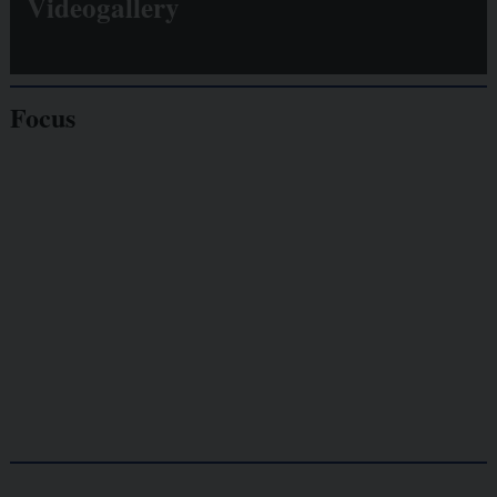
Videogallery
Focus
Giornalisti
minacciati
Lavoro
autonomo
Galassia dell’informazione