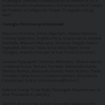
Il Consiglio Direttivo è composto da 35 membri di cui 31
professionali e 4 collaboratori. Rinnovati anche il Collegio
dei Probiviri e Collegio dei Sindaci. Di seguito tutti gli
eletti.
Consiglio Direttivo professionali:
Maurizio Di Schino, Emilio Albertario, Matteo Bartocci,
Cristina Cosentino, Angelica Fiore, Grazia Leone, Daniele
Macheda, Massimo Marciano, Vincenzo Piegari, Marco
Vignudelli, Marina Testa, Anna Silvia Zippel, Sonia
Oranges, Arianna Voto (per la lista 'ControCorrente');
Lazzaro Pappagallo, Vincenzo Adornetto, Silvana Aversa,
Loredana Colace, Stefano Ferrante, Alessandro Gaeta,
Stefano Romita, Alessandra Rotolo, Paolo Rubino, Paolo
Trombin, Paola Zanca, Costanza Zanchini, Anna Maria
Caresta (per la lista 'Informazione@Futuro');
Federica Frangi, Omar Reda, Pierangelo Maurizio (per la
lista 'Pluralismo E Libertà');
Fabrizio de Jorio (per la lista 'Giornalisti Italiani Uniti').