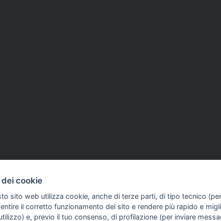
COME TI SENTI?
GIOR
SI
15 Dic 2025
PREMI E CONCORSI
01 Ott 2025
 dei cookie
INTE
na, assegnati i premi
'Premio giornalismo sard
ARTI
to sito web utilizza cookie, anche di terze parti, di tipo tecnico (pe
tampa dell'anno 2025'
l'addetto stampa dell'ann
ntire il corretto funzionamento del sito e rendere più rapido e miglio
candidature entro il 15 ot
tilizzo) e, previo il tuo consenso, di profilazione (per inviare messa