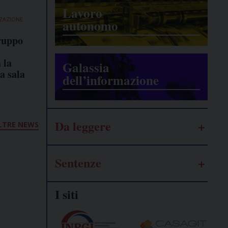
Lavoro
ZZAZIONE
autonomo
ruppo
:
 la
Galassia
a sala
dell’informazione
Da leggere
LTRE NEWS
Sentenze
I siti