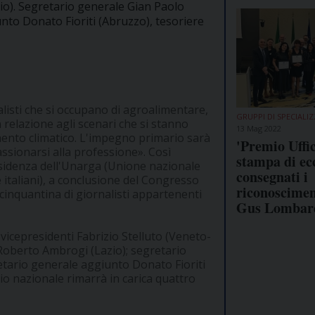
o). Segretario generale Gian Paolo
iunto Donato Fioriti (Abruzzo), tesoriere
listi che si occupano di agroalimentare,
GRUPPI DI SPECIALI
relazione agli scenari che si stanno
13 Mag 2022
mento climatico. L'impegno primario sarà
'Premio Uffi
ssionarsi alla professione». Così
stampa di ecc
esidenza dell'Unarga (Unione nazionale
consegnati i
e italiani), a conclusione del Congresso
riconoscimen
 cinquantina di giornalisti appartenenti
Gus Lombar
vicepresidenti Fabrizio Stelluto (Veneto-
Roberto Ambrogi (Lazio); segretario
gretario generale aggiunto Donato Fioriti
io nazionale rimarrà in carica quattro