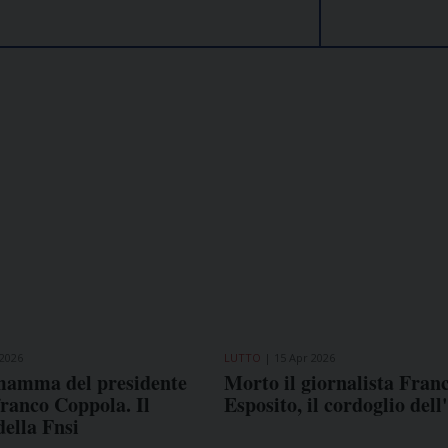
2026
LUTTO
15 Apr 2026
mamma del presidente
Morto il giornalista Fran
ranco Coppola. Il
Esposito, il cordoglio dell
della Fnsi