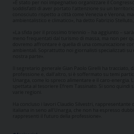
«È stato per noi impegnativo organizzare il Congres
soddisfatti di aver portato l'attenzione su un territori
conosciuto rispetto a città come Venezia e Verona, ma 
ambientalistico e climatico», ha detto Fabrizio Stellut
«La sfida per il prossimo triennio – ha aggiunto – sarà
meno frequentati dal turismo di massa, ma non per que
dovremo affrontare è quella di una comunicazione corr
ambientali. Soprattutto noi giornalisti specializzati su
nostra parte».
Il segretario generale Gian Paolo Girelli ha tracciato, 
professione e, dall'altro, si è soffermato su temi partic
Unarga, come lo spreco alimentare e il caro-energia. L
spettata al tesoriere Efrem Tassinato. Si sono quindi su
varie regioni.
Ha concluso i lavori Claudio Silvestri, rappresentante
italiana in seno all'Unarga, che non ha espresso dubbi
rappresenti il futuro della professione».