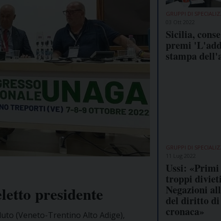
GRUPPI DI SPECIALI
03 Ott 2022
Sicilia, conse
premi 'L'add
stampa dell'
GRUPPI DI SPECIALI
11 Lug 2022
Ussi: «Primi 
troppi divieti
Negazioni al
etto presidente
del diritto di
cronaca»
lluto (Veneto-Trentino Alto Adige),