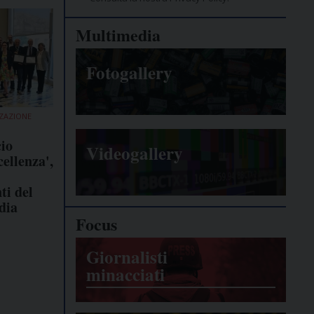
Multimedia
Fotogallery
ZZAZIONE
cio
Videogallery
ellenza',
ti del
dia
Focus
Giornalisti
minacciati