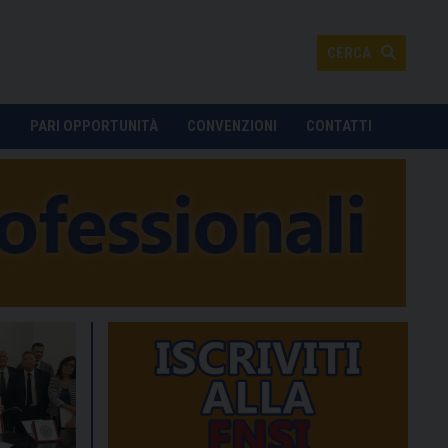
CERCA
O
PARI OPPORTUNITÀ
CONVENZIONI
CONTATTI
momento del Congresso Unarga a Cavallino Treporti