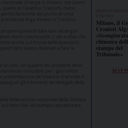
so nazionale Unarga in Veneto, ma siamo
o, quello di Cavallino Treporti, meno
GRUPPI DI SPECIALI
particolarissimo dal punto di vista
07 Apr 2022
o, presidente Arga Veneto e Trentino.
Milano, il G
Cronisti Alg
 proprio quella di dare luce ad angoli
«Scongiurata
sto meno interessanti. L'altra sfida che
chiusura dell
etta anche sul fronte delle questioni
stampa del
 questi temi siamo chiamati a fare la
Tribunale»
da un lato, un quadro dei problemi della
LE A
olarmente notiziabili per i giornalisti
a presentazione del bilancio triennale è
sseguiti gli interventi dei delegati delle
 della Federazione nazionale della Stampa
 sul fatto che «la stampa specializzata