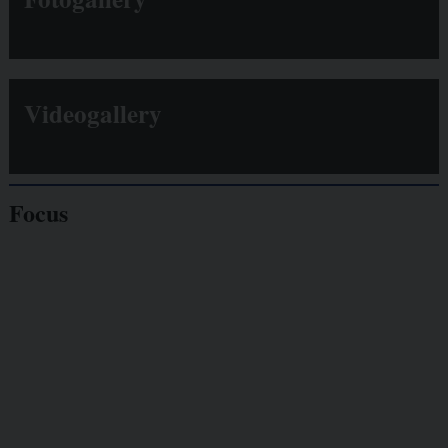
Videogallery
Focus
Giornalisti
minacciati
Lavoro
autonomo