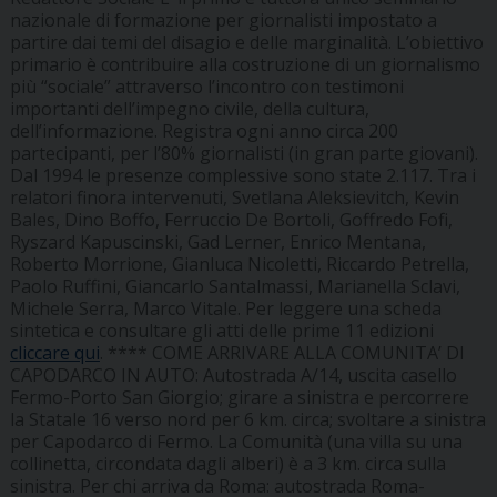
nazionale di formazione per giornalisti impostato a
partire dai temi del disagio e delle marginalità. L’obiettivo
primario è contribuire alla costruzione di un giornalismo
più “sociale” attraverso l’incontro con testimoni
importanti dell’impegno civile, della cultura,
dell’informazione. Registra ogni anno circa 200
partecipanti, per l’80% giornalisti (in gran parte giovani).
Dal 1994 le presenze complessive sono state 2.117. Tra i
relatori finora intervenuti, Svetlana Aleksievitch, Kevin
Bales, Dino Boffo, Ferruccio De Bortoli, Goffredo Fofi,
Ryszard Kapuscinski, Gad Lerner, Enrico Mentana,
Roberto Morrione, Gianluca Nicoletti, Riccardo Petrella,
Paolo Ruffini, Giancarlo Santalmassi, Marianella Sclavi,
Michele Serra, Marco Vitale. Per leggere una scheda
sintetica e consultare gli atti delle prime 11 edizioni
cliccare qui
. ****
COME ARRIVARE ALLA COMUNITA’ DI
CAPODARCO
IN AUTO: Autostrada A/14, uscita casello
Fermo-Porto San Giorgio; girare a sinistra e percorrere
la Statale 16 verso nord per 6 km. circa; svoltare a sinistra
per Capodarco di Fermo. La Comunità (una villa su una
collinetta, circondata dagli alberi) è a 3 km. circa sulla
sinistra. Per chi arriva da Roma: autostrada Roma-