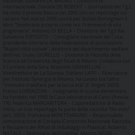
nazionali. Giovanni DE MAURO – Direttore di
Internazionale. Daniela DE ROBERT – Giornalista del Tg2,
ha vinto il premio Biocca nel 2005 con un reportage sul
carcere. Nel marzo 2006 uscirà per Bollati Boringhieri il
libro “Sembrano proprio come noi. Frammenti di vita
prigioniera”. Antonio DI BELLA – Direttore del Tg3 Rai.
Salvatore ESPOSITO – Consigliere nazionale del Cnca,
presidente onorario della federazione di associazioni
“Napoli città sociale”, direttore del dipartimento welfare
dell’Ires. Giulio GIORELLO – Docente di Filosofia della
Scienza all'Università degli Studi di Milano. Collabora con
il Corriere della Sera. Massimo GRAMELLINI –
Vicedirettore de La Stampa. Stefano LAFFI – Ricercatore
per l’istituto Synergia di Milano, ha curato tra l’altro
“Innovare il welfare per la terza età” (F. Angeli 2003).
Franco LORENZONI – Insegnante di scuola elementare,
ha fondato nel 1980 la Casa laboratorio di Cenci (Amelia –
TR). Federica MARGARITORA – Caporedattrice di Radio
Inblu, un suo reportage fa parte della raccolta “Ho visto”
(e/o 2003). Francesca MONTEMAGNO – Responsabile
comunicazione di Corepla (Consorzio Nazionale Raccolta
e Recupero dei Rifiuti di Imballaggi in Plastica). Roberto
NATALE – Segretario dell’UsigRai. Alberto NEGRI –