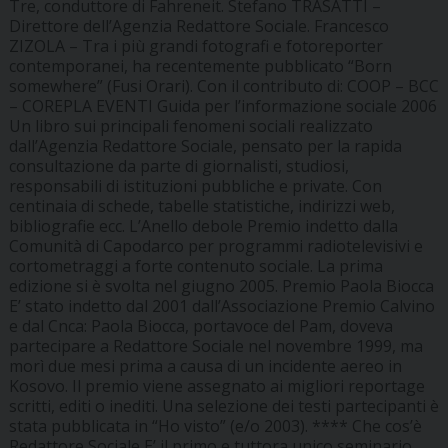
Tre, conduttore di Fahreneit. Stefano TRASATTI –
Direttore dell’Agenzia Redattore Sociale. Francesco
ZIZOLA – Tra i più grandi fotografi e fotoreporter
contemporanei, ha recentemente pubblicato “Born
somewhere” (Fusi Orari). Con il contributo di:
COOP – BCC
– COREPLA
EVENTI Guida per l’informazione sociale 2006
Un libro sui principali fenomeni sociali realizzato
dall’Agenzia Redattore Sociale, pensato per la rapida
consultazione da parte di giornalisti, studiosi,
responsabili di istituzioni pubbliche e private. Con
centinaia di schede, tabelle statistiche, indirizzi web,
bibliografie ecc.
L’Anello debole
Premio indetto dalla
Comunità di Capodarco per programmi radiotelevisivi e
cortometraggi a forte contenuto sociale. La prima
edizione si è svolta nel giugno 2005.
Premio Paola Biocca
E’ stato indetto dal 2001 dall’Associazione Premio Calvino
e dal Cnca: Paola Biocca, portavoce del Pam, doveva
partecipare a Redattore Sociale nel novembre 1999, ma
morì due mesi prima a causa di un incidente aereo in
Kosovo. Il premio viene assegnato ai migliori reportage
scritti, editi o inediti. Una selezione dei testi partecipanti è
stata pubblicata in “Ho visto” (e/o 2003). ****
Che cos’è
Redattore Sociale
E’ il primo e tuttora unico seminario