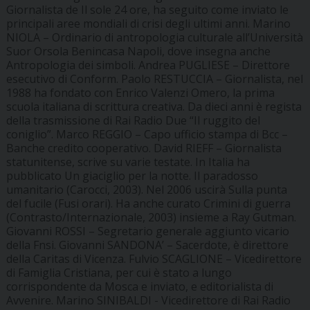
Giornalista de Il sole 24 ore, ha seguito come inviato le
principali aree mondiali di crisi degli ultimi anni. Marino
NIOLA – Ordinario di antropologia culturale all’Università
Suor Orsola Benincasa Napoli, dove insegna anche
Antropologia dei simboli. Andrea PUGLIESE – Direttore
esecutivo di Conform. Paolo RESTUCCIA – Giornalista, nel
1988 ha fondato con Enrico Valenzi Omero, la prima
scuola italiana di scrittura creativa. Da dieci anni è regista
della trasmissione di Rai Radio Due “Il ruggito del
coniglio”. Marco REGGIO – Capo ufficio stampa di Bcc –
Banche credito cooperativo. David RIEFF – Giornalista
statunitense, scrive su varie testate. In Italia ha
pubblicato Un giaciglio per la notte. Il paradosso
umanitario (Carocci, 2003). Nel 2006 uscirà Sulla punta
del fucile (Fusi orari). Ha anche curato Crimini di guerra
(Contrasto/Internazionale, 2003) insieme a Ray Gutman.
Giovanni ROSSI – Segretario generale aggiunto vicario
della Fnsi. Giovanni SANDONA’ – Sacerdote, è direttore
della Caritas di Vicenza. Fulvio SCAGLIONE – Vicedirettore
di Famiglia Cristiana, per cui è stato a lungo
corrispondente da Mosca e inviato, e editorialista di
Avvenire. Marino SINIBALDI - Vicedirettore di Rai Radio