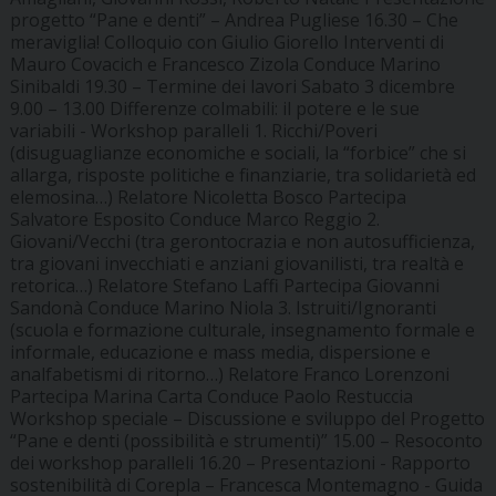
progetto “Pane e denti” –
Andrea Pugliese
16.30 – Che
meraviglia! Colloquio con
Giulio Giorello
Interventi di
Mauro Covacich
e
Francesco Zizola
Conduce
Marino
Sinibaldi
19.30 – Termine dei lavori
Sabato 3 dicembre
9.00 – 13.00 Differenze colmabili: il potere e le sue
variabili - Workshop paralleli
1. Ricchi/Poveri
(disuguaglianze economiche e sociali, la “forbice” che si
allarga, risposte politiche e finanziarie, tra solidarietà ed
elemosina…) Relatore
Nicoletta Bosco
Partecipa
Salvatore Esposito
Conduce
Marco Reggio
2.
Giovani/Vecchi
(tra gerontocrazia e non autosufficienza,
tra giovani invecchiati e anziani giovanilisti, tra realtà e
retorica…) Relatore
Stefano Laffi
Partecipa
Giovanni
Sandonà
Conduce
Marino Niola
3. Istruiti/Ignoranti
(scuola e formazione culturale, insegnamento formale e
informale, educazione e mass media, dispersione e
analfabetismi di ritorno…) Relatore
Franco Lorenzoni
Partecipa
Marina Carta
Conduce
Paolo Restuccia
Workshop speciale
– Discussione e sviluppo del Progetto
“Pane e denti (possibilità e strumenti)” 15.00 – Resoconto
dei workshop paralleli 16.20 – Presentazioni - Rapporto
sostenibilità di Corepla –
Francesca Montemagno
- Guida