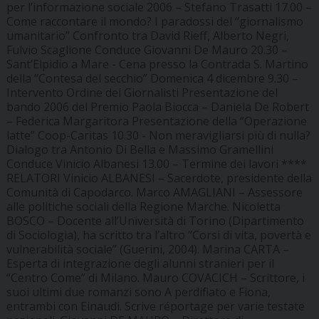
per l’informazione sociale 2006 –
Stefano Trasatti
17.00 –
Come raccontare il mondo? I paradossi del “giornalismo
umanitario” Confronto tra
David Rieff, Alberto Negri,
Fulvio Scaglione
Conduce
Giovanni De Mauro
20.30 –
Sant’Elpidio a Mare - Cena presso la Contrada S. Martino
della “Contesa del secchio”
Domenica 4 dicembre
9.30 –
Intervento Ordine dei Giornalisti Presentazione del
bando 2006 del Premio Paola Biocca –
Daniela De Robert
– Federica Margaritora
Presentazione della “Operazione
latte” Coop-Caritas 10.30 - Non meravigliarsi più di nulla?
Dialogo tra
Antonio Di Bella
e
Massimo Gramellini
Conduce
Vinicio Albanesi
13.00 – Termine dei lavori ****
RELATORI
Vinicio ALBANESI – Sacerdote, presidente della
Comunità di Capodarco. Marco AMAGLIANI – Assessore
alle politiche sociali della Regione Marche. Nicoletta
BOSCO – Docente all’Università di Torino (Dipartimento
di Sociologia), ha scritto tra l’altro “Corsi di vita, povertà e
vulnerabilità sociale” (Guerini, 2004). Marina CARTA –
Esperta di integrazione degli alunni stranieri per il
“Centro Come” di Milano. Mauro COVACICH – Scrittore, i
suoi ultimi due romanzi sono A perdifiato e Fiona,
entrambi con Einaudi. Scrive réportage per varie testate