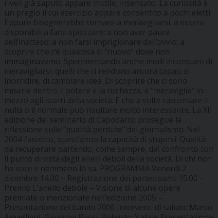
riveli già saputo appare inutile, insensato. La curiosità è
un pregio il cui esercizio appare consentito a pochi eletti.
Eppure bisognerebbe tornare a meravigliarsi: a essere
disponibili a farsi spiazzare; a non aver paura
dell’inatteso; a non farsi imprigionare dall’ovvio; a
scoprire che c’è qualcosa di “nuovo” dove non
immaginavamo. Sperimentando anche modi inconsueti di
meravigliarsi: quelli che ci rendono ancora capaci di
inorridire, di cambiare idea. Di scoprire che ci sono
miserie dentro il potere e la ricchezza, e “meraviglie” in
mezzo agli scarti della società. E che a volte raccontare il
nulla o il normale può risultare molto interessante. La XII
edizione del seminario di Capodarco prosegue la
riflessione sulle “qualità perdute” del giornalismo. Nel
2004 l’ascolto, quest’anno la capacità di stupirsi. Qualità
da recuperare partendo, come sempre, dal confronto con
il punto di vista degli anelli deboli della società. Di chi non
ha voce e nemmeno lo sa.
PROGRAMMA
Venerdì 2
dicembre
14.00 – Registrazione dei partecipanti 15.00 –
Premio L’anello debole – Visione di alcune opere
premiate o menzionate nell’edizione 2005 –
Presentazione del bando 2006 Interventi di saluto:
Marco
Amagliani, Giovanni Rossi, Roberto Natale
Presentazione