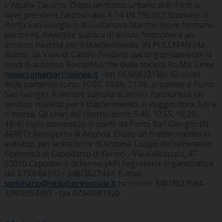
L'Aquila-Teramo. Dopo un tratto urbano di 8-9 km si
deve prendere l’autostrada A 14. IN TRENO: Stazione di
Porto San Giorgio o di Civitanova Marche (dove fermano
più treni). Avvertire sull’ora di arrivo: funzionerà un
servizio navetta per il trasferimento. IN PULLMAN (da
Roma): da Viale di Castro Pretorio parte giornalmente la
linea di autobus Roma/Marche della società Ro.Ma. Linee
(
www.romamarchelinee.it
- tel. 06 66623130). Gli orari
delle partenze sono: 10.00, 16.00, 21.05; si scende a Porto
San Giorgio. Avvertire sull’ora di arrivo: funzionerà un
servizio navetta per il trasferimento. Il viaggio dura 3 ore
e mezza. Gli orari del ritorno sono: 5.40, 10.55, 16,25,
18,45 (solo domenica); si parte da Porto San Giorgio. IN
AEREO: Aeroporto di Ancona. Esiste un trasferimento in
autobus per la stazione di Ancona.
Luogo del seminario
:
Comunità di Capodarco di Fermo - Via Vallescura, 47 -
63010 Capodarco di Fermo (AP)
Segreteria organizzativa
:
tel. 0734/68191– 348/3027434. E-mail:
seminario@redattoresociale.it
Iscrizioni
: 348/3027584 -
328/8957497 - fax 0734/681920.