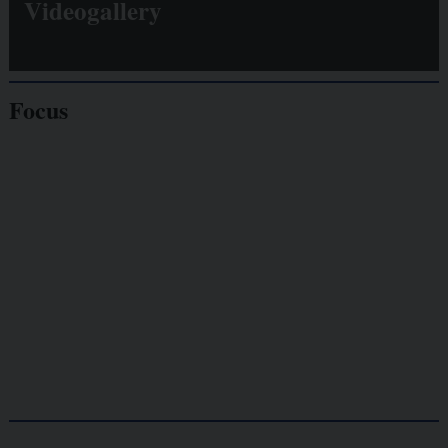
Videogallery
Focus
Giornalisti
minacciati
Lavoro
autonomo
Galassia dell’informazione