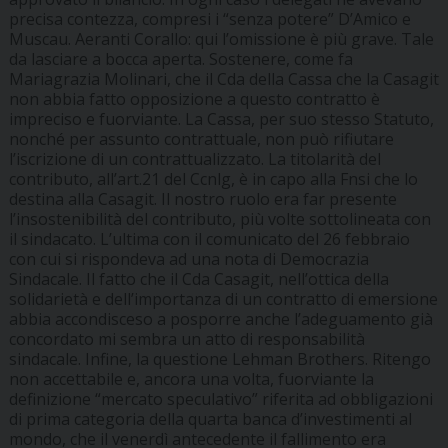
precisa contezza, compresi i “senza potere” D’Amico e
Muscau. Aeranti Corallo: qui l’omissione è più grave. Tale
da lasciare a bocca aperta. Sostenere, come fa
Mariagrazia Molinari, che il Cda della Cassa che la Casagit
non abbia fatto opposizione a questo contratto è
impreciso e fuorviante. La Cassa, per suo stesso Statuto,
nonché per assunto contrattuale, non può rifiutare
l’iscrizione di un contrattualizzato. La titolarità del
contributo, all’art.21 del Ccnlg, è in capo alla Fnsi che lo
destina alla Casagit. Il nostro ruolo era far presente
l’insostenibilità del contributo, più volte sottolineata con
il sindacato. L’ultima con il comunicato del 26 febbraio
con cui si rispondeva ad una nota di Democrazia
Sindacale. Il fatto che il Cda Casagit, nell’ottica della
solidarietà e dell’importanza di un contratto di emersione
abbia accondisceso a posporre anche l’adeguamento già
concordato mi sembra un atto di responsabilità
sindacale. Infine, la questione Lehman Brothers. Ritengo
non accettabile e, ancora una volta, fuorviante la
definizione “mercato speculativo” riferita ad obbligazioni
di prima categoria della quarta banca d’investimenti al
mondo, che il venerdì antecedente il fallimento era