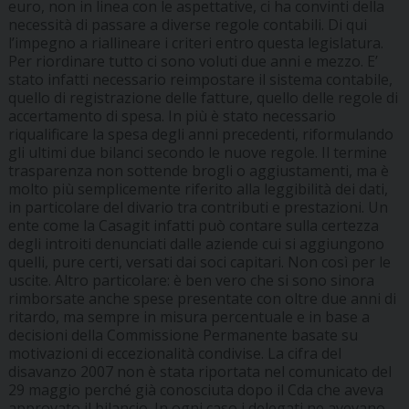
euro, non in linea con le aspettative, ci ha convinti della
necessità di passare a diverse regole contabili. Di qui
l’impegno a riallineare i criteri entro questa legislatura.
Per riordinare tutto ci sono voluti due anni e mezzo. E’
stato infatti necessario reimpostare il sistema contabile,
quello di registrazione delle fatture, quello delle regole di
accertamento di spesa. In più è stato necessario
riqualificare la spesa degli anni precedenti, riformulando
gli ultimi due bilanci secondo le nuove regole. Il termine
trasparenza non sottende brogli o aggiustamenti, ma è
molto più semplicemente riferito alla leggibilità dei dati,
in particolare del divario tra contributi e prestazioni. Un
ente come la Casagit infatti può contare sulla certezza
degli introiti denunciati dalle aziende cui si aggiungono
quelli, pure certi, versati dai soci capitari. Non così per le
uscite. Altro particolare: è ben vero che si sono sinora
rimborsate anche spese presentate con oltre due anni di
ritardo, ma sempre in misura percentuale e in base a
decisioni della Commissione Permanente basate su
motivazioni di eccezionalità condivise. La cifra del
disavanzo 2007 non è stata riportata nel comunicato del
29 maggio perché già conosciuta dopo il Cda che aveva
approvato il bilancio. In ogni caso i delegati ne avevano