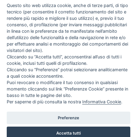
Questo sito web utilizza cookie, anche di terze parti, di tipo
tecnico (per consentire il corretto funzionamento del sito e
rendere più rapido e migliore il suo utilizzo) e, previo il tuo
consenso, di profilazione (per inviare messaggi pubblicitari
in linea con le preferenze da te manifestate nell’ambito
I libri
dell’utilizzo delle funzionalità e della navigazione in rete e/o
Vedi tutti
per effettuare analisi e monitoraggio dei comportamenti dei
visitatori del sito).
FASCISTISSIMA
Cliccando su “Accetta tutti”, acconsentirai all’uso di tutti i
cookie, inclusi tutti quelli di profilazione.
Cliccando su “Preferenze” potrai selezionare analiticamente
a quali cookie acconsentire.
Puoi revocare o modificare il tuo consenso in qualsiasi
momento cliccando sul link “Preferenze Cookie” presente in
basso in tutte le pagine del sito.
Per saperne di più consulta la nostra
Informativa Cookie
.
Direttrice Responsabile: Alessandra Costante | Registrazione al Tribunale Civile
di Roma del 23-12-2001 N°578
Preferenze
Accetta tutti
© FEDERAZIONE NAZIONALE DELLA STAMPA ITALIANA |
Modulistica
|
Contatti
|