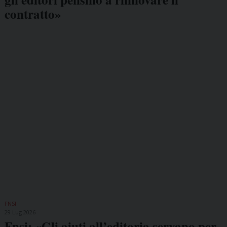
contratto»
FNSI
29 Lug 2026
Fnsi: «Gli aiuti all’editoria servano per