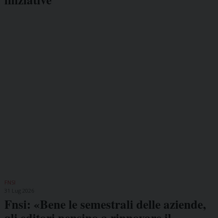
FNSI
31 Lug 2026
Fnsi: «Bene le semestrali delle aziende,
gli editori pensino a rinnovare il